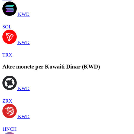
KWD
SOL
KWD
TRX
Altre monete per Kuwaiti Dinar (KWD)
KWD
ZRX
KWD
1INCH