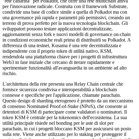
"rete canarina" per Polkadot, che offre una rete multichain attiva
per l'innovazione radicale. Costruita con il framework Substrate,
condivide una base di codice simile a quella di Polkadot ma con
una governance più rapida e parametri più permissivi, creando un
terreno di prova perfetto per la nuova tecnologia blockchain. Gli
sviluppatori possono testare applicazioni decentralizzate,
aggiornamenti senza fork e nuovi modelli di governance on-chain
in condizioni economiche reali prima di distribuirli su Polkadot. A
differenza di una testnet, Kusama è una rete decentralizzata e
indipendente con il proprio token di utilità nativo, KSM,
rendendola una piattaforma chiave per i progetti di infrastruttura
Web3 in fase iniziale che cercano di iterare rapidamente e
sperimentare funzionalità all'avanguardia in un ambiente ad alto
rischio.
L'architettura della rete presenta una Relay Chain centrale che
fornisce sicurezza condivisa e interoperabilità a blockchain
connesse e specifiche per l'applicazione, chiamate parachain.
Questo design di sharding eterogeneo è protetto da un meccanismo
di consenso Nominated Proof-of-Stake (NPoS), che consente ai
detentori di KSM di partecipare come validatori o nominatori. Il
token KSM è centrale per la tokenomics dell'ecosistema. La sua
utilità principale risiede nel bonding per le aste di slot per
parachain, in cui i progetti bloccano KSM per assicurarsi un posto
sulla rete. Viene anche utilizzato per lo staking per proteggere il