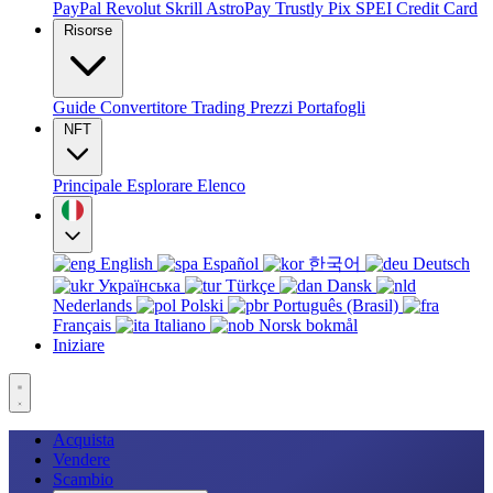
PayPal
Revolut
Skrill
AstroPay
Trustly
Pix
SPEI
Credit Card
Risorse
Guide
Convertitore
Trading
Prezzi
Portafogli
NFT
Principale
Esplorare
Elenco
English
Español
한국어
Deutsch
Українська
Türkçe
Dansk
Nederlands
Polski
Português (Brasil)
Français
Italiano
Norsk bokmål
Iniziare
Acquista
Vendere
Scambio