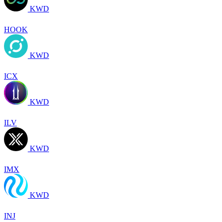
KWD
HOOK
KWD
ICX
KWD
ILV
KWD
IMX
KWD
INJ