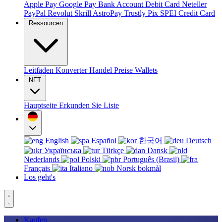
Apple Pay
Google Pay
Bank Account
Debit Card
Neteller
PayPal
Revolut
Skrill
AstroPay
Trustly
Pix
SPEI
Credit Card
Ressourcen
Leitfäden
Konverter
Handel
Preise
Wallets
NFT
Hauptseite
Erkunden Sie
Liste
English
Español
한국어
Deutsch
Українська
Türkçe
Dansk
Nederlands
Polski
Português (Brasil)
Français
Italiano
Norsk bokmål
Los geht's
Kaufen