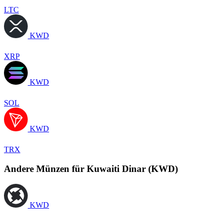
LTC
KWD
XRP
KWD
SOL
KWD
TRX
Andere Münzen für Kuwaiti Dinar (KWD)
KWD