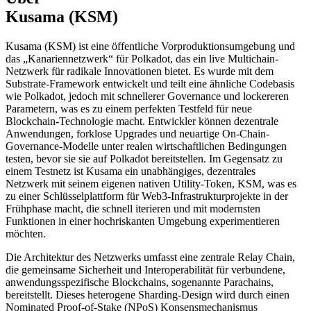
Kusama (KSM)
Kusama (KSM) ist eine öffentliche Vorproduktionsumgebung und
das „Kanariennetzwerk“ für Polkadot, das ein live Multichain-
Netzwerk für radikale Innovationen bietet. Es wurde mit dem
Substrate-Framework entwickelt und teilt eine ähnliche Codebasis
wie Polkadot, jedoch mit schnellerer Governance und lockereren
Parametern, was es zu einem perfekten Testfeld für neue
Blockchain-Technologie macht. Entwickler können dezentrale
Anwendungen, forklose Upgrades und neuartige On-Chain-
Governance-Modelle unter realen wirtschaftlichen Bedingungen
testen, bevor sie sie auf Polkadot bereitstellen. Im Gegensatz zu
einem Testnetz ist Kusama ein unabhängiges, dezentrales
Netzwerk mit seinem eigenen nativen Utility-Token, KSM, was es
zu einer Schlüsselplattform für Web3-Infrastrukturprojekte in der
Frühphase macht, die schnell iterieren und mit modernsten
Funktionen in einer hochriskanten Umgebung experimentieren
möchten.
Die Architektur des Netzwerks umfasst eine zentrale Relay Chain,
die gemeinsame Sicherheit und Interoperabilität für verbundene,
anwendungsspezifische Blockchains, sogenannte Parachains,
bereitstellt. Dieses heterogene Sharding-Design wird durch einen
Nominated Proof-of-Stake (NPoS) Konsensmechanismus