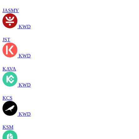
JASMY
KWD
JST
KWD
KAVA
KWD
KCS
KWD
KSM