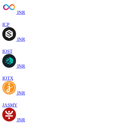
INR
ICP
INR
IOST
INR
IOTX
INR
JASMY
INR