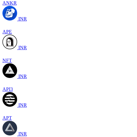
ANKR
INR
APE
INR
NFT
INR
API3
INR
APT
INR