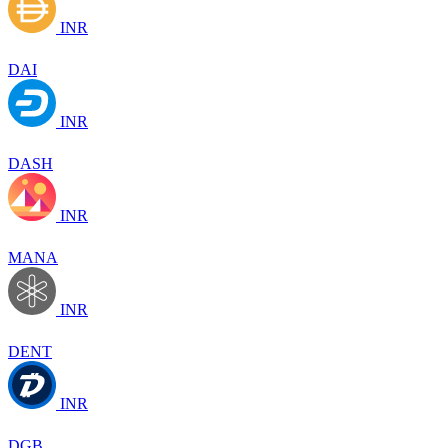
INR
DAI
INR
DASH
INR
MANA
INR
DENT
INR
DGB