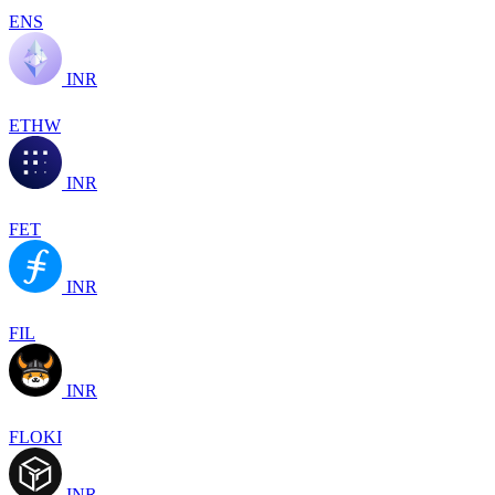
ENS
INR
ETHW
INR
FET
INR
FIL
INR
FLOKI
INR