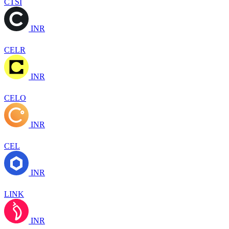
CTSI
INR
CELR
INR
CELO
INR
CEL
INR
LINK
INR