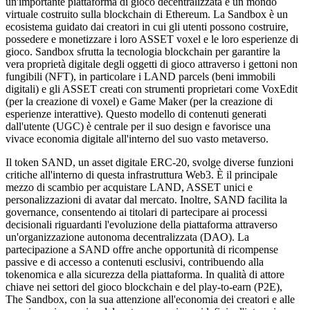
un'importante piattaforma di gioco decentralizzata e un mondo
virtuale costruito sulla blockchain di Ethereum. La Sandbox è un
ecosistema guidato dai creatori in cui gli utenti possono costruire,
possedere e monetizzare i loro ASSET voxel e le loro esperienze di
gioco. Sandbox sfrutta la tecnologia blockchain per garantire la
vera proprietà digitale degli oggetti di gioco attraverso i gettoni non
fungibili (NFT), in particolare i LAND parcels (beni immobili
digitali) e gli ASSET creati con strumenti proprietari come VoxEdit
(per la creazione di voxel) e Game Maker (per la creazione di
esperienze interattive). Questo modello di contenuti generati
dall'utente (UGC) è centrale per il suo design e favorisce una
vivace economia digitale all'interno del suo vasto metaverso.
Il token SAND, un asset digitale ERC-20, svolge diverse funzioni
critiche all'interno di questa infrastruttura Web3. È il principale
mezzo di scambio per acquistare LAND, ASSET unici e
personalizzazioni di avatar dal mercato. Inoltre, SAND facilita la
governance, consentendo ai titolari di partecipare ai processi
decisionali riguardanti l'evoluzione della piattaforma attraverso
un'organizzazione autonoma decentralizzata (DAO). La
partecipazione a SAND offre anche opportunità di ricompense
passive e di accesso a contenuti esclusivi, contribuendo alla
tokenomica e alla sicurezza della piattaforma. In qualità di attore
chiave nei settori del gioco blockchain e del play-to-earn (P2E),
The Sandbox, con la sua attenzione all'economia dei creatori e alle