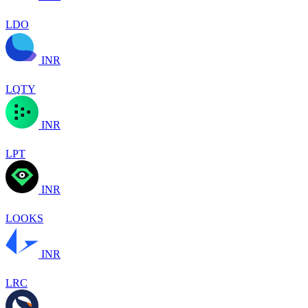
LDO
INR
LQTY
INR
LPT
INR
LOOKS
INR
LRC