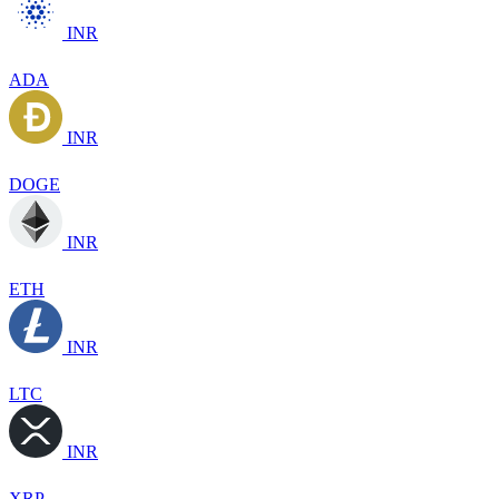
INR
ADA
INR
DOGE
INR
ETH
INR
LTC
INR
XRP