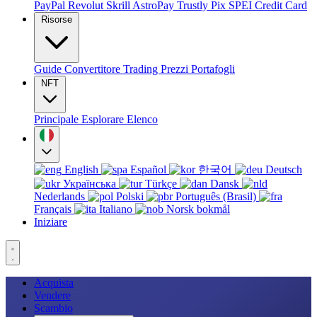
PayPal
Revolut
Skrill
AstroPay
Trustly
Pix
SPEI
Credit Card
Risorse
Guide
Convertitore
Trading
Prezzi
Portafogli
NFT
Principale
Esplorare
Elenco
English
Español
한국어
Deutsch
Українська
Türkçe
Dansk
Nederlands
Polski
Português (Brasil)
Français
Italiano
Norsk bokmål
Iniziare
Acquista
Vendere
Scambio