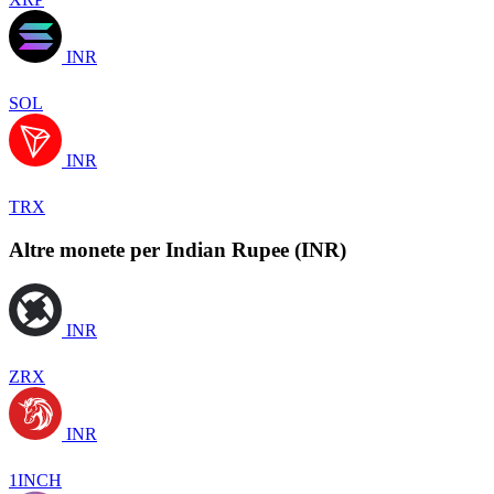
INR
SOL
INR
TRX
Altre monete per Indian Rupee (INR)
INR
ZRX
INR
1INCH