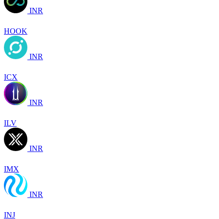
INR
HOOK
INR
ICX
INR
ILV
INR
IMX
INR
INJ