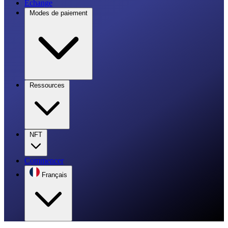
Échange
Modes de paiement
Ressources
NFT
Commencer
Français