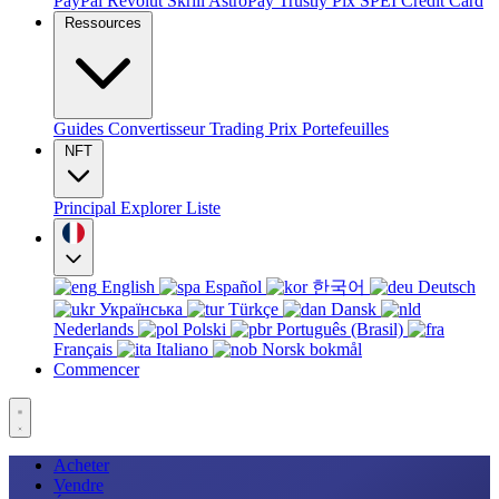
PayPal
Revolut
Skrill
AstroPay
Trustly
Pix
SPEI
Credit Card
Ressources
Guides
Convertisseur
Trading
Prix
Portefeuilles
NFT
Principal
Explorer
Liste
English
Español
한국어
Deutsch
Українська
Türkçe
Dansk
Nederlands
Polski
Português (Brasil)
Français
Italiano
Norsk bokmål
Commencer
Acheter
Vendre