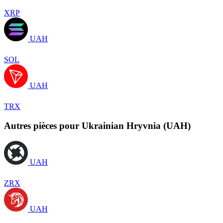
XRP
UAH
SOL
UAH
TRX
Autres pièces pour Ukrainian Hryvnia (UAH)
UAH
ZRX
UAH