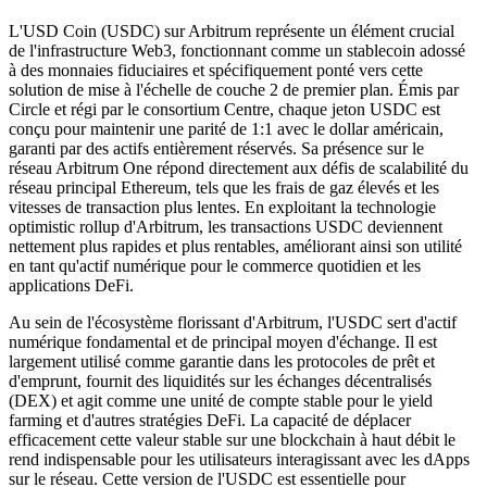
L'USD Coin (USDC) sur Arbitrum représente un élément crucial
de l'infrastructure Web3, fonctionnant comme un stablecoin adossé
à des monnaies fiduciaires et spécifiquement ponté vers cette
solution de mise à l'échelle de couche 2 de premier plan. Émis par
Circle et régi par le consortium Centre, chaque jeton USDC est
conçu pour maintenir une parité de 1:1 avec le dollar américain,
garanti par des actifs entièrement réservés. Sa présence sur le
réseau Arbitrum One répond directement aux défis de scalabilité du
réseau principal Ethereum, tels que les frais de gaz élevés et les
vitesses de transaction plus lentes. En exploitant la technologie
optimistic rollup d'Arbitrum, les transactions USDC deviennent
nettement plus rapides et plus rentables, améliorant ainsi son utilité
en tant qu'actif numérique pour le commerce quotidien et les
applications DeFi.
Au sein de l'écosystème florissant d'Arbitrum, l'USDC sert d'actif
numérique fondamental et de principal moyen d'échange. Il est
largement utilisé comme garantie dans les protocoles de prêt et
d'emprunt, fournit des liquidités sur les échanges décentralisés
(DEX) et agit comme une unité de compte stable pour le yield
farming et d'autres stratégies DeFi. La capacité de déplacer
efficacement cette valeur stable sur une blockchain à haut débit le
rend indispensable pour les utilisateurs interagissant avec les dApps
sur le réseau. Cette version de l'USDC est essentielle pour