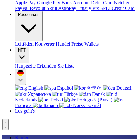
Apple Pay
Google Pay
Bank Account
Debit Card
Neteller
PayPal
Revolut
Skrill
AstroPay
Trustly
Pix
SPEI
Credit Card
Ressourcen
Leitfäden
Konverter
Handel
Preise
Wallets
NFT
Hauptseite
Erkunden Sie
Liste
English
Español
한국어
Deutsch
Українська
Türkçe
Dansk
Nederlands
Polski
Português (Brasil)
Français
Italiano
Norsk bokmål
Los geht's
Kaufen