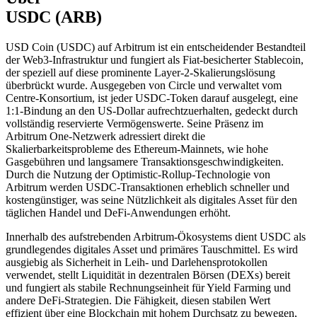
USDC (ARB)
USD Coin (USDC) auf Arbitrum ist ein entscheidender Bestandteil
der Web3-Infrastruktur und fungiert als Fiat-besicherter Stablecoin,
der speziell auf diese prominente Layer-2-Skalierungslösung
überbrückt wurde. Ausgegeben von Circle und verwaltet vom
Centre-Konsortium, ist jeder USDC-Token darauf ausgelegt, eine
1:1-Bindung an den US-Dollar aufrechtzuerhalten, gedeckt durch
vollständig reservierte Vermögenswerte. Seine Präsenz im
Arbitrum One-Netzwerk adressiert direkt die
Skalierbarkeitsprobleme des Ethereum-Mainnets, wie hohe
Gasgebühren und langsamere Transaktionsgeschwindigkeiten.
Durch die Nutzung der Optimistic-Rollup-Technologie von
Arbitrum werden USDC-Transaktionen erheblich schneller und
kostengünstiger, was seine Nützlichkeit als digitales Asset für den
täglichen Handel und DeFi-Anwendungen erhöht.
Innerhalb des aufstrebenden Arbitrum-Ökosystems dient USDC als
grundlegendes digitales Asset und primäres Tauschmittel. Es wird
ausgiebig als Sicherheit in Leih- und Darlehensprotokollen
verwendet, stellt Liquidität in dezentralen Börsen (DEXs) bereit
und fungiert als stabile Rechnungseinheit für Yield Farming und
andere DeFi-Strategien. Die Fähigkeit, diesen stabilen Wert
effizient über eine Blockchain mit hohem Durchsatz zu bewegen,