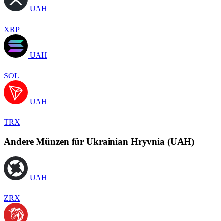
UAH
XRP
UAH
SOL
UAH
TRX
Andere Münzen für Ukrainian Hryvnia (UAH)
UAH
ZRX