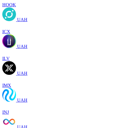
HOOK
UAH
ICX
UAH
ILV
UAH
IMX
UAH
INJ
UAH