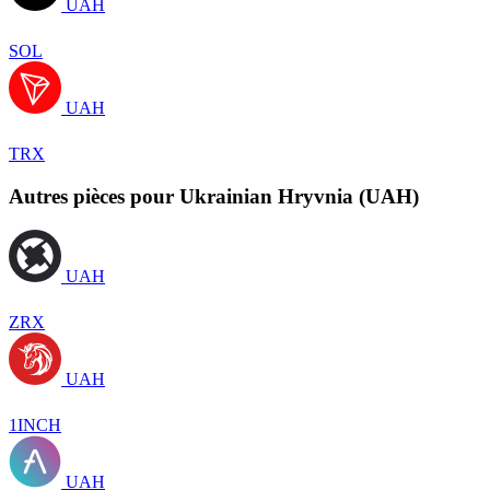
UAH
SOL
UAH
TRX
Autres pièces pour Ukrainian Hryvnia (UAH)
UAH
ZRX
UAH
1INCH
UAH