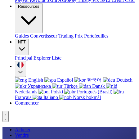
PayPal
Revolut
Skrill
AstroPay
Trustly
Pix
SPEI
Credit Card
Ressources
Guides
Convertisseur
Trading
Prix
Portefeuilles
NFT
Principal
Explorer
Liste
English
Español
한국어
Deutsch
Українська
Türkçe
Dansk
Nederlands
Polski
Português (Brasil)
Français
Italiano
Norsk bokmål
Commencer
Acheter
Vendre