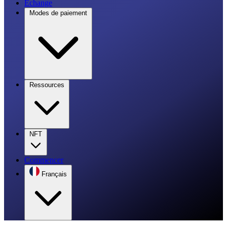
Échange
Modes de paiement
Ressources
NFT
Commencer
Français