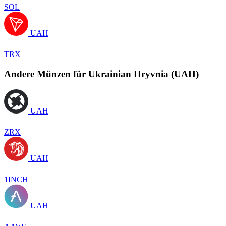
SOL
UAH
TRX
Andere Münzen für Ukrainian Hryvnia (UAH)
UAH
ZRX
UAH
1INCH
UAH