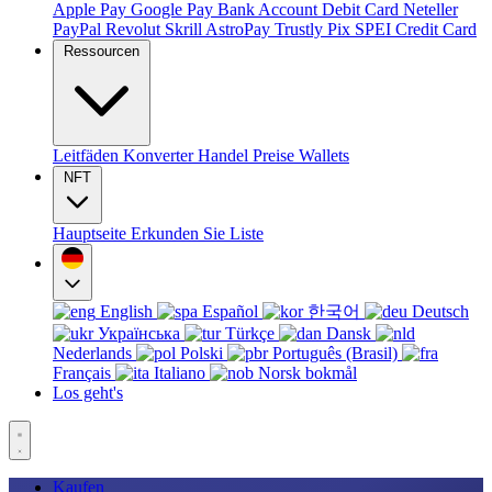
Apple Pay
Google Pay
Bank Account
Debit Card
Neteller
PayPal
Revolut
Skrill
AstroPay
Trustly
Pix
SPEI
Credit Card
Ressourcen
Leitfäden
Konverter
Handel
Preise
Wallets
NFT
Hauptseite
Erkunden Sie
Liste
English
Español
한국어
Deutsch
Українська
Türkçe
Dansk
Nederlands
Polski
Português (Brasil)
Français
Italiano
Norsk bokmål
Los geht's
Kaufen