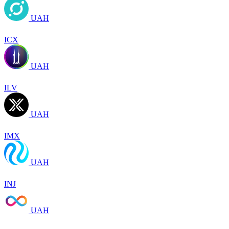
UAH
ICX
UAH
ILV
UAH
IMX
UAH
INJ
UAH