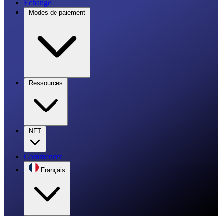
Échange
Modes de paiement
Ressources
NFT
Commencer
Français