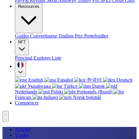
PayPal
Revolut
Skrill
AstroPay
Trustly
Pix
SPEI
Credit Card
Ressources
Guides
Convertisseur
Trading
Prix
Portefeuilles
NFT
Principal
Explorer
Liste
English
Español
한국어
Deutsch
Українська
Türkçe
Dansk
Nederlands
Polski
Português (Brasil)
Français
Italiano
Norsk bokmål
Commencer
Acheter
Vendre