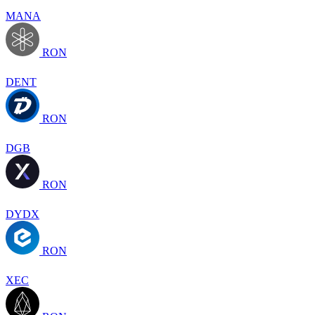
MANA
RON
DENT
RON
DGB
RON
DYDX
RON
XEC