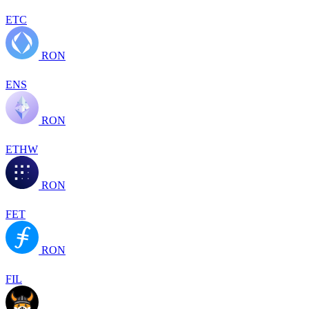
ETC
RON
ENS
RON
ETHW
RON
FET
RON
FIL