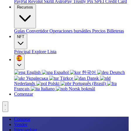
PayPal
Revolut
Skrill
AstroPay
Trustly
Pix
SPEI
Credit Card
Recursos
Guías
Convertidor
Operaciones bursátiles
Precios
Billeteras
NFT
Principal
Explore
Lista
English
Español
한국어
Deutsch
Українська
Türkçe
Dansk
Nederlands
Polski
Português (Brasil)
Français
Italiano
Norsk bokmål
Comenzar
Comprar
Vender
Intercambiar