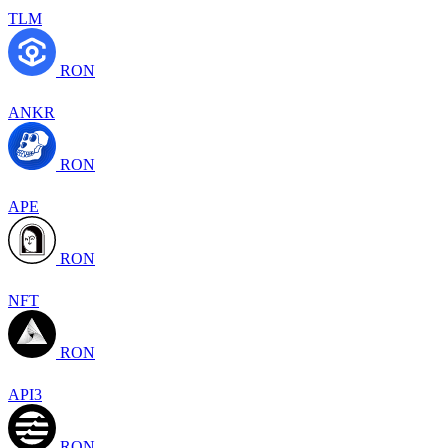
TLM
RON
ANKR
RON
APE
RON
NFT
RON
API3
RON