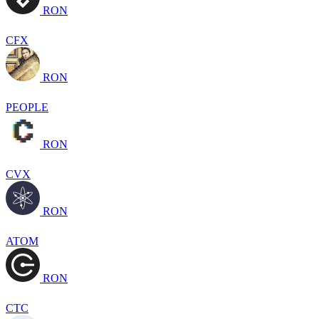
RON
CFX
RON
PEOPLE
RON
CVX
RON
ATOM
RON
CTC