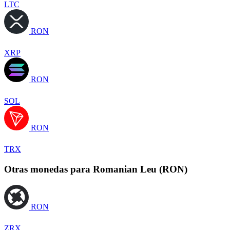
LTC
RON
XRP
RON
SOL
RON
TRX
Otras monedas para Romanian Leu (RON)
RON
ZRX