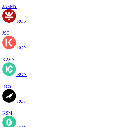
JASMY
RON
JST
RON
KAVA
RON
KCS
RON
KSM