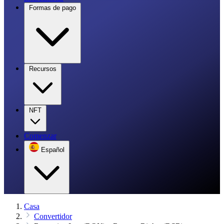
Formas de pago
Recursos
NFT
Comenzar
Español
Casa
Convertidor