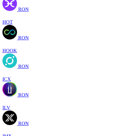
RON
HOT
RON
HOOK
RON
ICX
RON
ILV
RON