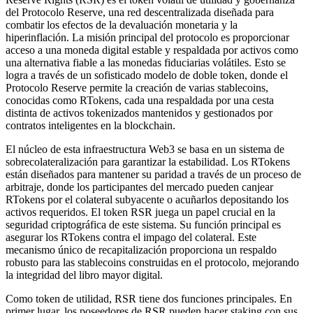
del Protocolo Reserve, una red descentralizada diseñada para
combatir los efectos de la devaluación monetaria y la
hiperinflación. La misión principal del protocolo es proporcionar
acceso a una moneda digital estable y respaldada por activos como
una alternativa fiable a las monedas fiduciarias volátiles. Esto se
logra a través de un sofisticado modelo de doble token, donde el
Protocolo Reserve permite la creación de varias stablecoins,
conocidas como RTokens, cada una respaldada por una cesta
distinta de activos tokenizados mantenidos y gestionados por
contratos inteligentes en la blockchain.
El núcleo de esta infraestructura Web3 se basa en un sistema de
sobrecolateralización para garantizar la estabilidad. Los RTokens
están diseñados para mantener su paridad a través de un proceso de
arbitraje, donde los participantes del mercado pueden canjear
RTokens por el colateral subyacente o acuñarlos depositando los
activos requeridos. El token RSR juega un papel crucial en la
seguridad criptográfica de este sistema. Su función principal es
asegurar los RTokens contra el impago del colateral. Este
mecanismo único de recapitalización proporciona un respaldo
robusto para las stablecoins construidas en el protocolo, mejorando
la integridad del libro mayor digital.
Como token de utilidad, RSR tiene dos funciones principales. En
primer lugar, los poseedores de RSR pueden hacer staking con sus