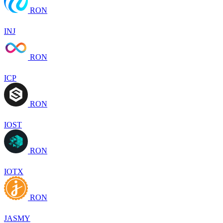
RON
INJ
RON
ICP
RON
IOST
RON
IOTX
RON
JASMY