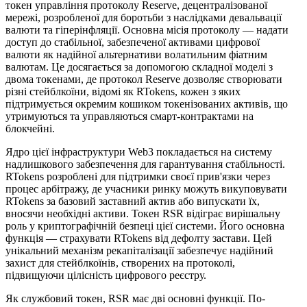
токен управління протоколу Reserve, децентралізованої
мережі, розробленої для боротьби з наслідками девальвації
валюти та гіперінфляції. Основна місія протоколу — надати
доступ до стабільної, забезпеченої активами цифрової
валюти як надійної альтернативи волатильним фіатним
валютам. Це досягається за допомогою складної моделі з
двома токенами, де протокол Reserve дозволяє створювати
різні стейблкоїни, відомі як RTokens, кожен з яких
підтримується окремим кошиком токенізованих активів, що
утримуються та управляються смарт-контрактами на
блокчейні.
Ядро цієї інфраструктури Web3 покладається на систему
надлишкового забезпечення для гарантування стабільності.
RTokens розроблені для підтримки своєї прив'язки через
процес арбітражу, де учасники ринку можуть викуповувати
RTokens за базовий заставний актив або випускати їх,
вносячи необхідні активи. Токен RSR відіграє вирішальну
роль у криптографічній безпеці цієї системи. Його основна
функція — страхувати RTokens від дефолту застави. Цей
унікальний механізм рекапіталізації забезпечує надійний
захист для стейблкоїнів, створених на протоколі,
підвищуючи цілісність цифрового реєстру.
Як службовий токен, RSR має дві основні функції. По-