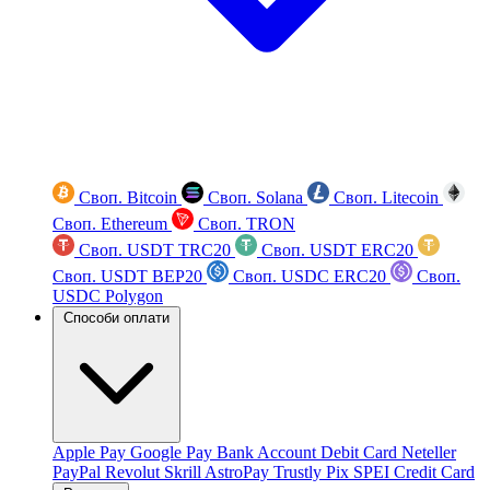
Своп. Bitcoin
Своп. Solana
Своп. Litecoin
Своп. Ethereum
Своп. TRON
Своп. USDT TRC20
Своп. USDT ERC20
Своп. USDT BEP20
Своп. USDC ERC20
Своп.
USDC Polygon
Способи оплати
Apple Pay
Google Pay
Bank Account
Debit Card
Neteller
PayPal
Revolut
Skrill
AstroPay
Trustly
Pix
SPEI
Credit Card