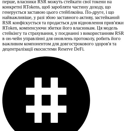
перше, власники RSR можуть стейкати свої токени на
конкретні RTokens, щоб заробляти частину доходу, що
генерується заставою цього стейблкоїна. По-друге, і що
найважливіше, у разі збою заставного активу, застейканий
RSR конфіскується та продається для відновлення прив'язки
RToken, компенсуючи збитки його власникам. Ця модель
стейкінгу та страхування, у поєднанні з використанням RSR
в он-чейн управлінні для оновлень протоколу, робить його
важливим компонентом для довгострокового здоров'я та
децентралізації екосистеми Reserve DeFi.