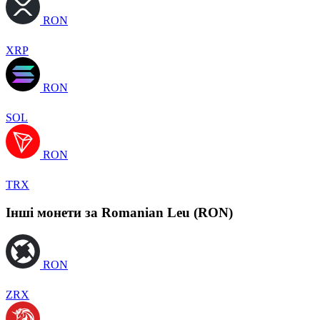
RON
XRP
RON
SOL
RON
TRX
Інші монети за Romanian Leu (RON)
RON
ZRX