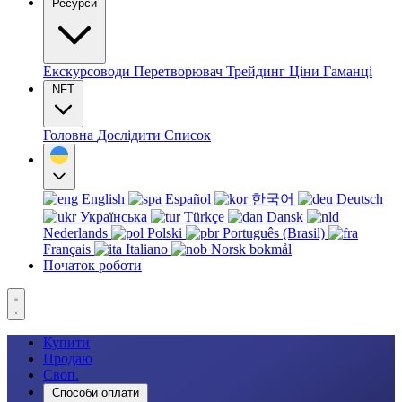
Ресурси
Екскурсоводи
Перетворювач
Трейдинг
Ціни
Гаманці
NFT
Головна
Дослідити
Список
English
Español
한국어
Deutsch
Українська
Türkçe
Dansk
Nederlands
Polski
Português (Brasil)
Français
Italiano
Norsk bokmål
Початок роботи
Купити
Продаю
Своп.
Способи оплати