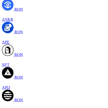
RON
ANKR
RON
APE
RON
NFT
RON
API3
RON