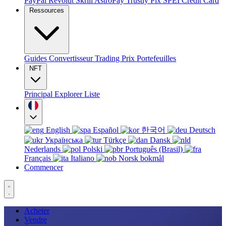
PayPal
Revolut
Skrill
AstroPay
Trustly
Pix
SPEI
Credit Card
Ressources
Guides
Convertisseur
Trading
Prix
Portefeuilles
NFT
Principal
Explorer
Liste
English
Español
한국어
Deutsch
Українська
Türkçe
Dansk
Nederlands
Polski
Português (Brasil)
Français
Italiano
Norsk bokmål
Commencer
Acheter
Vendre