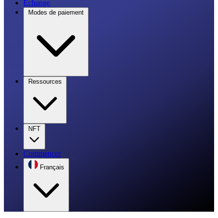
Échange
Modes de paiement
Ressources
NFT
Commencer
Français