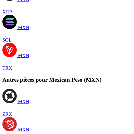
XRP
MXN
SOL
MXN
TRX
Autres pièces pour Mexican Peso (MXN)
MXN
ZRX
MXN