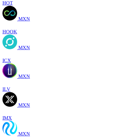
HOT
MXN
HOOK
MXN
ICX
MXN
ILV
MXN
IMX
MXN