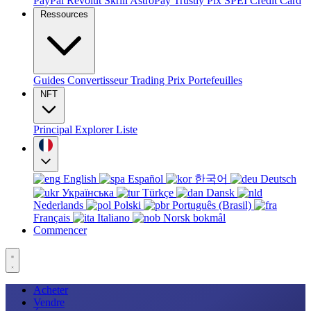
PayPal
Revolut
Skrill
AstroPay
Trustly
Pix
SPEI
Credit Card
Ressources
Guides
Convertisseur
Trading
Prix
Portefeuilles
NFT
Principal
Explorer
Liste
English
Español
한국어
Deutsch
Українська
Türkçe
Dansk
Nederlands
Polski
Português (Brasil)
Français
Italiano
Norsk bokmål
Commencer
Acheter
Vendre