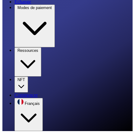
Échange
Modes de paiement
Ressources
NFT
Commencer
Français