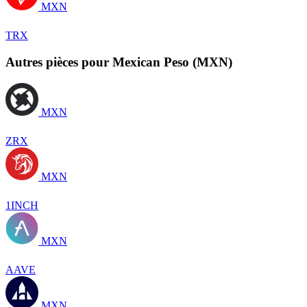
MXN
TRX
Autres pièces pour Mexican Peso (MXN)
MXN
ZRX
MXN
1INCH
MXN
AAVE
MXN