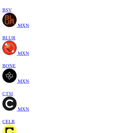
BSV
MXN
BLUR
MXN
BONE
MXN
CTSI
MXN
CELR