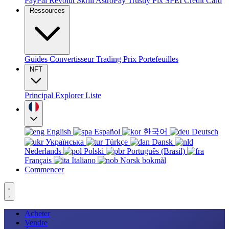
PayPal
Revolut
Skrill
AstroPay
Trustly
Pix
SPEI
Credit Card
Ressources
Guides
Convertisseur
Trading
Prix
Portefeuilles
NFT
Principal
Explorer
Liste
English
Español
한국어
Deutsch
Українська
Türkçe
Dansk
Nederlands
Polski
Português (Brasil)
Français
Italiano
Norsk bokmål
Commencer
Acheter
Vendre