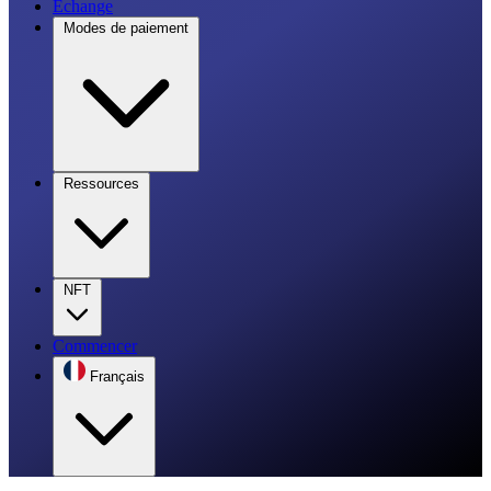
Échange
Modes de paiement
Ressources
NFT
Commencer
Français