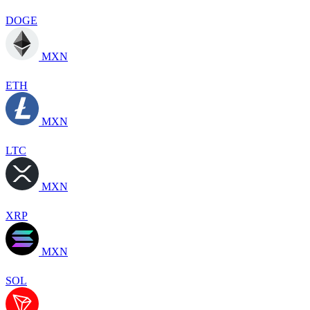
DOGE
MXN
ETH
MXN
LTC
MXN
XRP
MXN
SOL