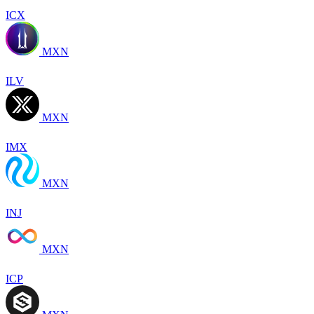
ICX
MXN
ILV
MXN
IMX
MXN
INJ
MXN
ICP