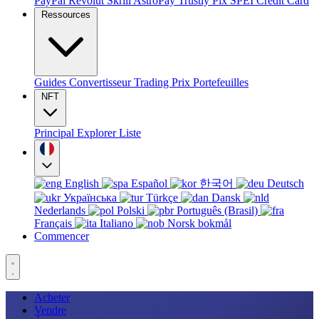
PayPal
Revolut
Skrill
AstroPay
Trustly
Pix
SPEI
Credit Card
Ressources
Guides
Convertisseur
Trading
Prix
Portefeuilles
NFT
Principal
Explorer
Liste
English
Español
한국어
Deutsch
Українська
Türkçe
Dansk
Nederlands
Polski
Português (Brasil)
Français
Italiano
Norsk bokmål
Commencer
Acheter
Vendre