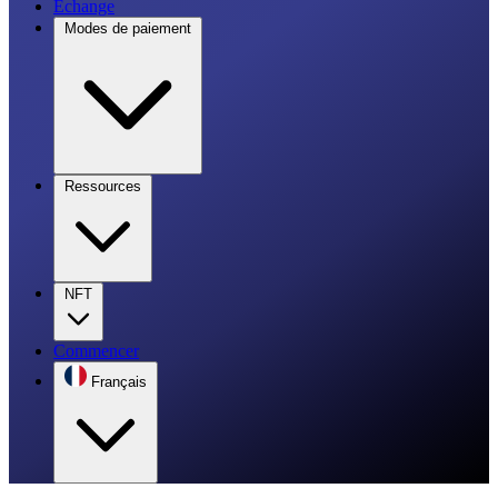
Échange
Modes de paiement
Ressources
NFT
Commencer
Français