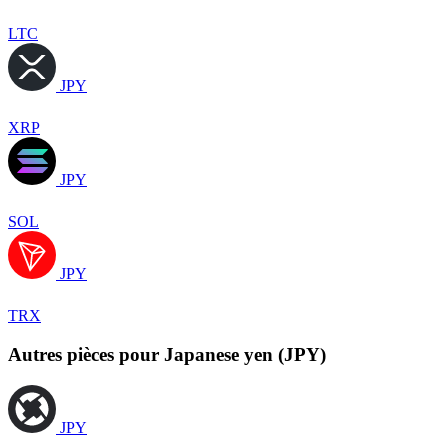
LTC
JPY
XRP
JPY
SOL
JPY
TRX
Autres pièces pour Japanese yen (JPY)
JPY