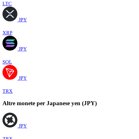
LTC
JPY
XRP
JPY
SOL
JPY
TRX
Altre monete per Japanese yen (JPY)
JPY
ZRX