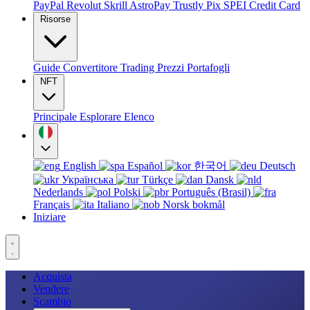
PayPal
Revolut
Skrill
AstroPay
Trustly
Pix
SPEI
Credit Card
Risorse
Guide
Convertitore
Trading
Prezzi
Portafogli
NFT
Principale
Esplorare
Elenco
English
Español
한국어
Deutsch
Українська
Türkçe
Dansk
Nederlands
Polski
Português (Brasil)
Français
Italiano
Norsk bokmål
Iniziare
Acquista
Vendere
Scambio