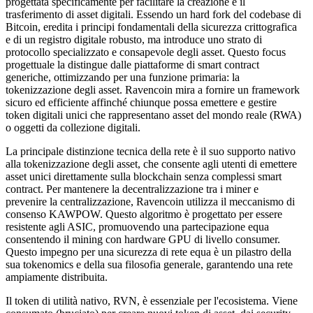
progettata specificamente per facilitare la creazione e il
trasferimento di asset digitali. Essendo un hard fork del codebase di
Bitcoin, eredita i principi fondamentali della sicurezza crittografica
e di un registro digitale robusto, ma introduce uno strato di
protocollo specializzato e consapevole degli asset. Questo focus
progettuale la distingue dalle piattaforme di smart contract
generiche, ottimizzando per una funzione primaria: la
tokenizzazione degli asset. Ravencoin mira a fornire un framework
sicuro ed efficiente affinché chiunque possa emettere e gestire
token digitali unici che rappresentano asset del mondo reale (RWA)
o oggetti da collezione digitali.
La principale distinzione tecnica della rete è il suo supporto nativo
alla tokenizzazione degli asset, che consente agli utenti di emettere
asset unici direttamente sulla blockchain senza complessi smart
contract. Per mantenere la decentralizzazione tra i miner e
prevenire la centralizzazione, Ravencoin utilizza il meccanismo di
consenso KAWPOW. Questo algoritmo è progettato per essere
resistente agli ASIC, promuovendo una partecipazione equa
consentendo il mining con hardware GPU di livello consumer.
Questo impegno per una sicurezza di rete equa è un pilastro della
sua tokenomics e della sua filosofia generale, garantendo una rete
ampiamente distribuita.
Il token di utilità nativo, RVN, è essenziale per l'ecosistema. Viene