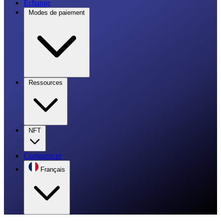
Échange
Modes de paiement
Ressources
NFT
Commencer
Français