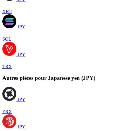
XRP
JPY
SOL
JPY
TRX
Autres pièces pour Japanese yen (JPY)
JPY
ZRX
JPY