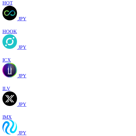
HOT
JPY
HOOK
JPY
ICX
JPY
ILV
JPY
IMX
JPY