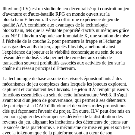
Illuvium (ILV) est un studio de jeu décentralisé qui construit un jeu
d'aventure et d'auto-bataille RPG en monde ouvert sur la
blockchain Ethereum. Il vise à offrir une expérience de jeu de
qualité AAA combinée aux avantages de la technologie
blockchain, tels que la véritable propriété d'actifs numériques grâce
aux NFT. Illuvium s'appuie sur Immutable X, une solution de mise
à l'échelle de la couche 2, pour permettre la frappe et l'échange
sans gaz des actifs du jeu, appelés Illuvials, améliorant ainsi
l'expérience du joueur et la viabilité économique au sein de son
réseau décentralisé. Cela permet de remédier aux coûts de
transaction souvent prohibitifs associés aux activités de jeu sur la
chaîne du réseau principal d'Ethereum.
La technologie de base associe des visuels époustouflants à des
mécanismes de jeu complexes dans lesquels les joueurs explorent,
capturent et combattent les Illuvials. Le jeton ILV remplit plusieurs
fonctions essentielles au sein de cette infrastructure Web3. Il s'agit
avant tout d'un jeton de gouvernance, qui permet à ses détenteurs
de participer à la DAO d'Illuvium et de voter sur des propositions
clés qui façonnent l'avenir du projet. En outre, ILV peut être mis en
jeu pour gagner des récompenses dérivées de la distribution des
revenus du jeu, alignant les incitations des détenteurs de jetons sur
le succès de la plateforme. Ce mécanisme de mise en jeu et son lien
avec la tokénomique de la plateforme sont au cœur de son