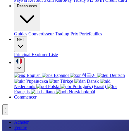
PayPal
Revolut
Skrill
AstroPay
Trustly
Pix
SPEI
Credit Card
Ressources
Guides
Convertisseur
Trading
Prix
Portefeuilles
NFT
Principal
Explorer
Liste
English
Español
한국어
Deutsch
Українська
Türkçe
Dansk
Nederlands
Polski
Português (Brasil)
Français
Italiano
Norsk bokmål
Commencer
Acheter
Vendre