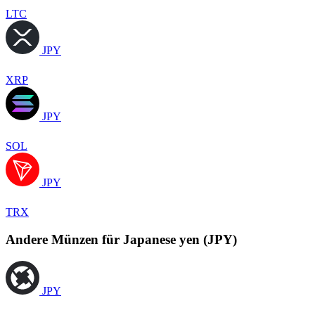
LTC
JPY
XRP
JPY
SOL
JPY
TRX
Andere Münzen für Japanese yen (JPY)
JPY