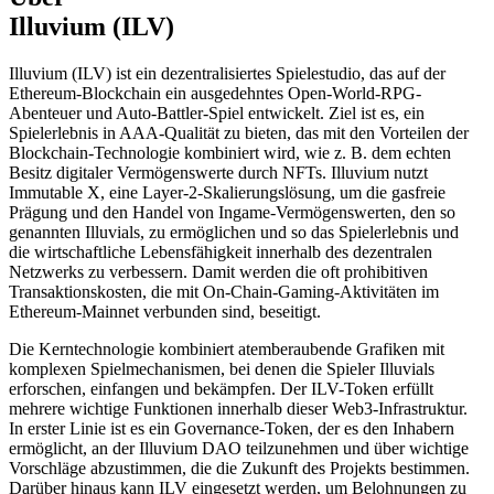
Illuvium (ILV)
Illuvium (ILV) ist ein dezentralisiertes Spielestudio, das auf der
Ethereum-Blockchain ein ausgedehntes Open-World-RPG-
Abenteuer und Auto-Battler-Spiel entwickelt. Ziel ist es, ein
Spielerlebnis in AAA-Qualität zu bieten, das mit den Vorteilen der
Blockchain-Technologie kombiniert wird, wie z. B. dem echten
Besitz digitaler Vermögenswerte durch NFTs. Illuvium nutzt
Immutable X, eine Layer-2-Skalierungslösung, um die gasfreie
Prägung und den Handel von Ingame-Vermögenswerten, den so
genannten Illuvials, zu ermöglichen und so das Spielerlebnis und
die wirtschaftliche Lebensfähigkeit innerhalb des dezentralen
Netzwerks zu verbessern. Damit werden die oft prohibitiven
Transaktionskosten, die mit On-Chain-Gaming-Aktivitäten im
Ethereum-Mainnet verbunden sind, beseitigt.
Die Kerntechnologie kombiniert atemberaubende Grafiken mit
komplexen Spielmechanismen, bei denen die Spieler Illuvials
erforschen, einfangen und bekämpfen. Der ILV-Token erfüllt
mehrere wichtige Funktionen innerhalb dieser Web3-Infrastruktur.
In erster Linie ist es ein Governance-Token, der es den Inhabern
ermöglicht, an der Illuvium DAO teilzunehmen und über wichtige
Vorschläge abzustimmen, die die Zukunft des Projekts bestimmen.
Darüber hinaus kann ILV eingesetzt werden, um Belohnungen zu