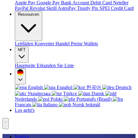
Apple Pay
Google Pay
Bank Account
Debit Card
Neteller
PayPal
Revolut
Skrill
AstroPay
Trustly
Pix
SPEI
Credit Card
Ressourcen
Leitfäden
Konverter
Handel
Preise
Wallets
NFT
Hauptseite
Erkunden Sie
Liste
English
Español
한국어
Deutsch
Українська
Türkçe
Dansk
Nederlands
Polski
Português (Brasil)
Français
Italiano
Norsk bokmål
Los geht's
Kaufen