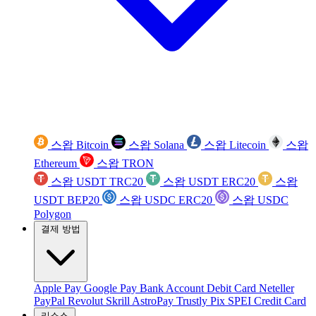
스왑 Bitcoin
스왑 Solana
스왑 Litecoin
스왑
Ethereum
스왑 TRON
스왑 USDT TRC20
스왑 USDT ERC20
스왑
USDT BEP20
스왑 USDC ERC20
스왑 USDC
Polygon
결제 방법
Apple Pay
Google Pay
Bank Account
Debit Card
Neteller
PayPal
Revolut
Skrill
AstroPay
Trustly
Pix
SPEI
Credit Card
리소스