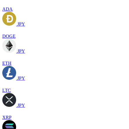
ADA
JPY
DOGE
JPY
ETH
JPY
LTC
JPY
XRP