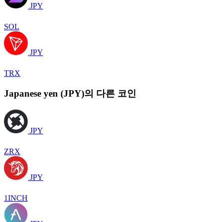
JPY
SOL
JPY
TRX
Japanese yen (JPY)의 다른 코인
JPY
ZRX
JPY
1INCH