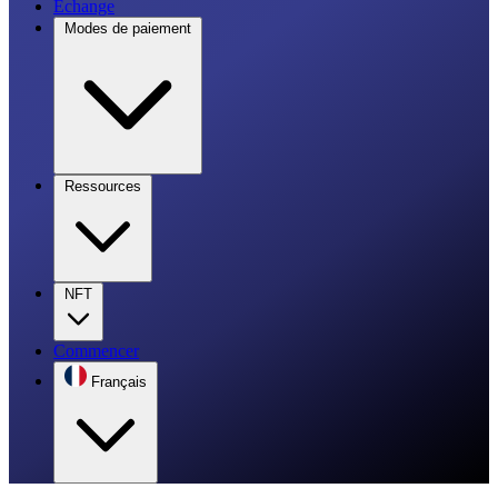
Échange
Modes de paiement
Ressources
NFT
Commencer
Français