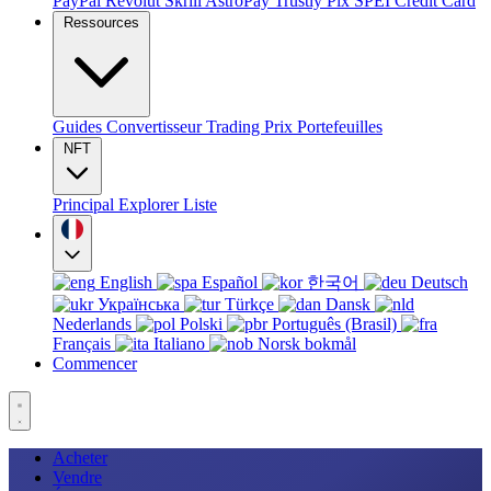
PayPal
Revolut
Skrill
AstroPay
Trustly
Pix
SPEI
Credit Card
Ressources
Guides
Convertisseur
Trading
Prix
Portefeuilles
NFT
Principal
Explorer
Liste
English
Español
한국어
Deutsch
Українська
Türkçe
Dansk
Nederlands
Polski
Português (Brasil)
Français
Italiano
Norsk bokmål
Commencer
Acheter
Vendre