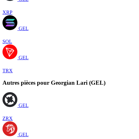
XRP
GEL
SOL
GEL
TRX
Autres pièces pour Georgian Lari (GEL)
GEL
ZRX
GEL