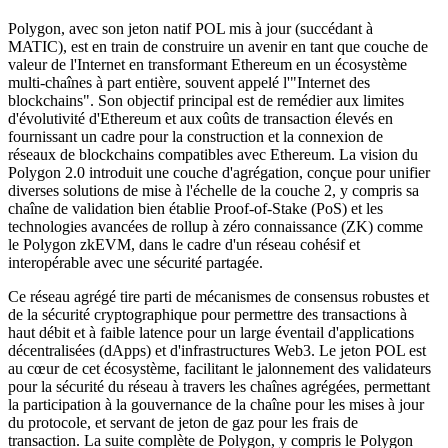
Polygon, avec son jeton natif POL mis à jour (succédant à
MATIC), est en train de construire un avenir en tant que couche de
valeur de l'Internet en transformant Ethereum en un écosystème
multi-chaînes à part entière, souvent appelé l'"Internet des
blockchains". Son objectif principal est de remédier aux limites
d'évolutivité d'Ethereum et aux coûts de transaction élevés en
fournissant un cadre pour la construction et la connexion de
réseaux de blockchains compatibles avec Ethereum. La vision du
Polygon 2.0 introduit une couche d'agrégation, conçue pour unifier
diverses solutions de mise à l'échelle de la couche 2, y compris sa
chaîne de validation bien établie Proof-of-Stake (PoS) et les
technologies avancées de rollup à zéro connaissance (ZK) comme
le Polygon zkEVM, dans le cadre d'un réseau cohésif et
interopérable avec une sécurité partagée.
Ce réseau agrégé tire parti de mécanismes de consensus robustes et
de la sécurité cryptographique pour permettre des transactions à
haut débit et à faible latence pour un large éventail d'applications
décentralisées (dApps) et d'infrastructures Web3. Le jeton POL est
au cœur de cet écosystème, facilitant le jalonnement des validateurs
pour la sécurité du réseau à travers les chaînes agrégées, permettant
la participation à la gouvernance de la chaîne pour les mises à jour
du protocole, et servant de jeton de gaz pour les frais de
transaction. La suite complète de Polygon, y compris le Polygon