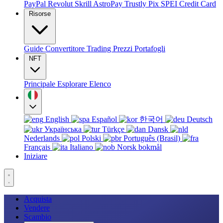
PayPal
Revolut
Skrill
AstroPay
Trustly
Pix
SPEI
Credit Card
Risorse
Guide
Convertitore
Trading
Prezzi
Portafogli
NFT
Principale
Esplorare
Elenco
English
Español
한국어
Deutsch
Українська
Türkçe
Dansk
Nederlands
Polski
Português (Brasil)
Français
Italiano
Norsk bokmål
Iniziare
Acquista
Vendere
Scambio