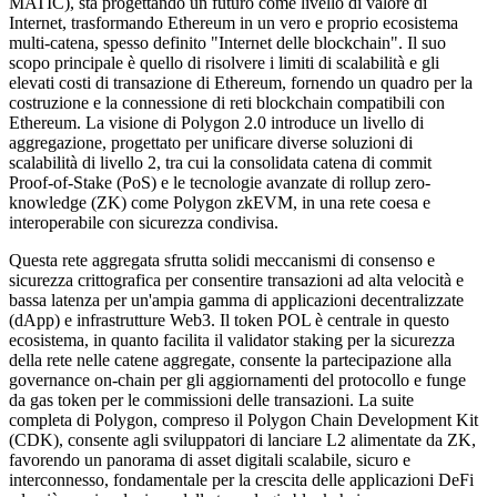
MATIC), sta progettando un futuro come livello di valore di
Internet, trasformando Ethereum in un vero e proprio ecosistema
multi-catena, spesso definito "Internet delle blockchain". Il suo
scopo principale è quello di risolvere i limiti di scalabilità e gli
elevati costi di transazione di Ethereum, fornendo un quadro per la
costruzione e la connessione di reti blockchain compatibili con
Ethereum. La visione di Polygon 2.0 introduce un livello di
aggregazione, progettato per unificare diverse soluzioni di
scalabilità di livello 2, tra cui la consolidata catena di commit
Proof-of-Stake (PoS) e le tecnologie avanzate di rollup zero-
knowledge (ZK) come Polygon zkEVM, in una rete coesa e
interoperabile con sicurezza condivisa.
Questa rete aggregata sfrutta solidi meccanismi di consenso e
sicurezza crittografica per consentire transazioni ad alta velocità e
bassa latenza per un'ampia gamma di applicazioni decentralizzate
(dApp) e infrastrutture Web3. Il token POL è centrale in questo
ecosistema, in quanto facilita il validator staking per la sicurezza
della rete nelle catene aggregate, consente la partecipazione alla
governance on-chain per gli aggiornamenti del protocollo e funge
da gas token per le commissioni delle transazioni. La suite
completa di Polygon, compreso il Polygon Chain Development Kit
(CDK), consente agli sviluppatori di lanciare L2 alimentate da ZK,
favorendo un panorama di asset digitali scalabile, sicuro e
interconnesso, fondamentale per la crescita delle applicazioni DeFi