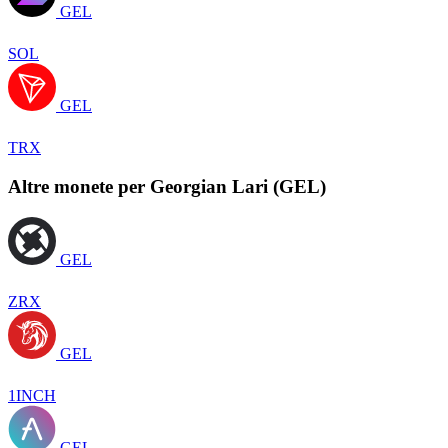
GEL
SOL
GEL
TRX
Altre monete per Georgian Lari (GEL)
GEL
ZRX
GEL
1INCH
GEL