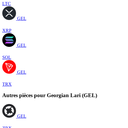
LTC
GEL
XRP
GEL
SOL
GEL
TRX
Autres pièces pour Georgian Lari (GEL)
GEL