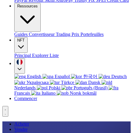
PayPal
Revolut
Skrill
AstroPay
Trustly
Pix
SPEI
Credit Card
Ressources
Guides
Convertisseur
Trading
Prix
Portefeuilles
NFT
Principal
Explorer
Liste
English
Español
한국어
Deutsch
Українська
Türkçe
Dansk
Nederlands
Polski
Português (Brasil)
Français
Italiano
Norsk bokmål
Commencer
Acheter
Vendre