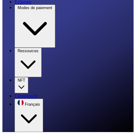
Échange
Modes de paiement
Ressources
NFT
Commencer
Français