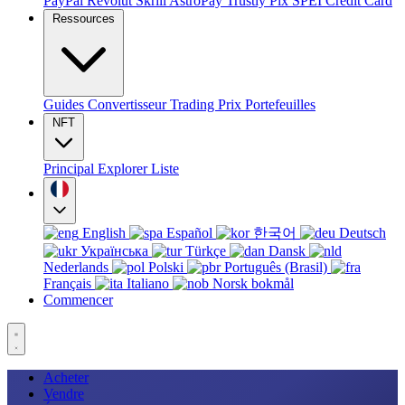
PayPal
Revolut
Skrill
AstroPay
Trustly
Pix
SPEI
Credit Card
Ressources
Guides
Convertisseur
Trading
Prix
Portefeuilles
NFT
Principal
Explorer
Liste
English
Español
한국어
Deutsch
Українська
Türkçe
Dansk
Nederlands
Polski
Português (Brasil)
Français
Italiano
Norsk bokmål
Commencer
Acheter
Vendre