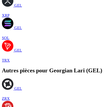
GEL
XRP
GEL
SOL
GEL
TRX
Autres pièces pour Georgian Lari (GEL)
GEL
ZRX