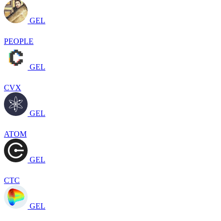
GEL
PEOPLE
GEL
CVX
GEL
ATOM
GEL
CTC
GEL