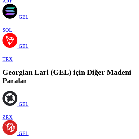
XRP
GEL
SOL
GEL
TRX
Georgian Lari (GEL) için Diğer Madeni
Paralar
GEL
ZRX
GEL