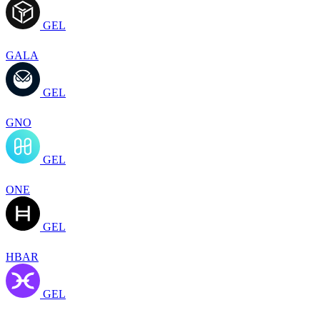
GEL
GALA
GEL
GNO
GEL
ONE
GEL
HBAR
GEL