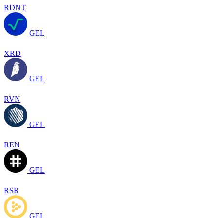
RDNT
GEL
XRD
GEL
RVN
GEL
REN
GEL
RSR
GEL