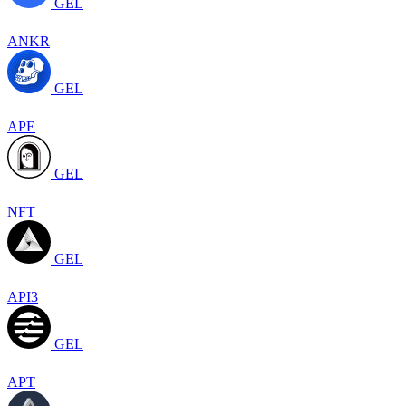
GEL
ANKR
GEL
APE
GEL
NFT
GEL
API3
GEL
APT