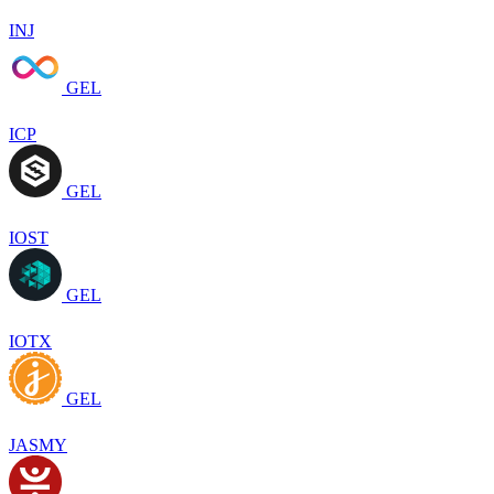
INJ
GEL
ICP
GEL
IOST
GEL
IOTX
GEL
JASMY