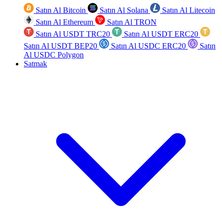
Satın Al Bitcoin
Satın Al Solana
Satın Al Litecoin
Satın Al Ethereum
Satın Al TRON
Satın Al USDT TRC20
Satın Al USDT ERC20
Satın Al USDT BEP20
Satın Al USDC ERC20
Satın
Al USDC Polygon
Satmak