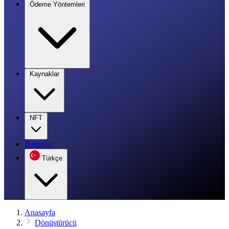
Ödeme Yöntemleri
Kaynaklar
NFT
Başlayın
Türkçe
Anasayfa
Dönüştürücü