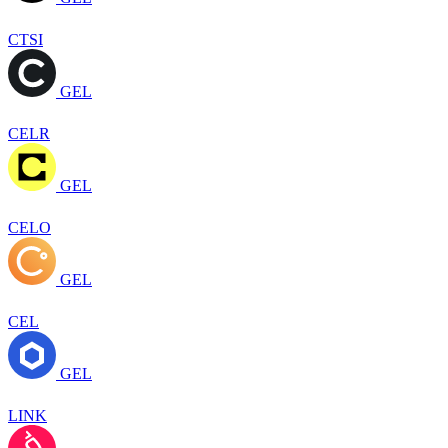
CTSI
GEL
CELR
GEL
CELO
GEL
CEL
GEL
LINK