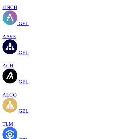
1INCH
GEL
AAVE
GEL
ACH
GEL
ALGO
GEL
TLM