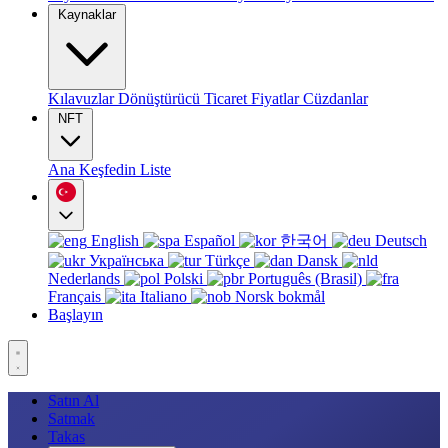
Kaynaklar
Kılavuzlar
Dönüştürücü
Ticaret
Fiyatlar
Cüzdanlar
NFT
Ana
Keşfedin
Liste
English
Español
한국어
Deutsch
Українська
Türkçe
Dansk
Nederlands
Polski
Português (Brasil)
Français
Italiano
Norsk bokmål
Başlayın
Satın Al
Satmak
Takas