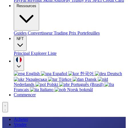
PayPal
Revolut
Skrill
AstroPay
Trustly
Pix
SPEI
Credit Card
Ressources
Guides
Convertisseur
Trading
Prix
Portefeuilles
NFT
Principal
Explorer
Liste
English
Español
한국어
Deutsch
Українська
Türkçe
Dansk
Nederlands
Polski
Português (Brasil)
Français
Italiano
Norsk bokmål
Commencer
Acheter
Vendre