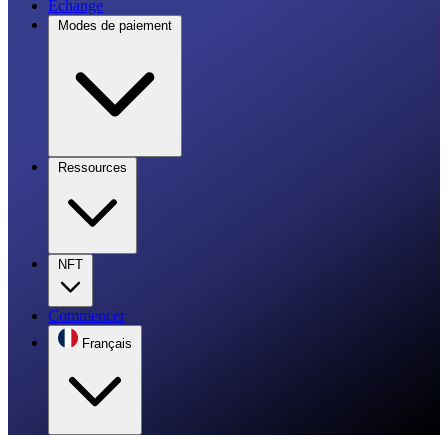
Échange
Modes de paiement
Ressources
NFT
Commencer
Français