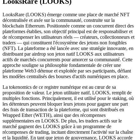
LooksRare (LOOKS)
LooksRare (LOOKS) émerge comme une place de marché NFT
décentralisée et axée sur la communauté, construite sur la
blockchain Ethereum. Positionnée comme un concurrent direct des
plateformes établies, son objectif principal est de responsabiliser et
de récompenser les utilisateurs réels — créateurs, collectionneurs et
traders — qui constituent l'écosystème des jetons non fongibles
(NFT). La plateforme a été lancée avec une stratégie innovante, en
distribuant par airdrop son jeton natif LOOKS aux utilisateurs
actifs de marchés concurrents pour amorcer sa communauté. Cette
approche souligne sa philosophie fondamentale de créer une
plateforme Web3 détenue et exploitée par ses participants, défiant
les modèles centralisés des bourses d'actifs numériques en place.
La tokenomics de ce registre numérique est au cœur de sa
proposition de valeur. Le jeton utilitaire natif, LOOKS, remplit de
multiples fonctions. Principalement, il est utilisé pour le staking, où
les détenteurs peuvent bloquer leurs jetons pour gagner une part
des frais de transaction de la plateforme, qui sont distribués en
Wrapped Ether (WETH), ainsi que des récompenses
supplémentaires en LOOKS. De plus, les traders actifs sur le
marché gagnent des LOOKS grâce à un programme de
récompenses de trading, incitant directement l'activité sur la chaîne
et la liquidité. En tant que jeton de gouvernance, LOOKS accorde