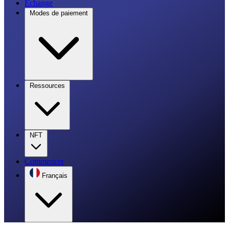
Échange
Modes de paiement
Ressources
NFT
Commencer
Français