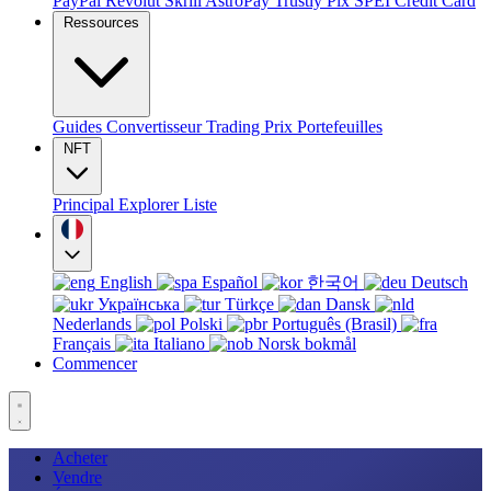
PayPal
Revolut
Skrill
AstroPay
Trustly
Pix
SPEI
Credit Card
Ressources
Guides
Convertisseur
Trading
Prix
Portefeuilles
NFT
Principal
Explorer
Liste
English
Español
한국어
Deutsch
Українська
Türkçe
Dansk
Nederlands
Polski
Português (Brasil)
Français
Italiano
Norsk bokmål
Commencer
Acheter
Vendre