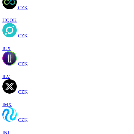
CZK
HOOK
CZK
ICX
CZK
ILV
CZK
IMX
CZK
INJ