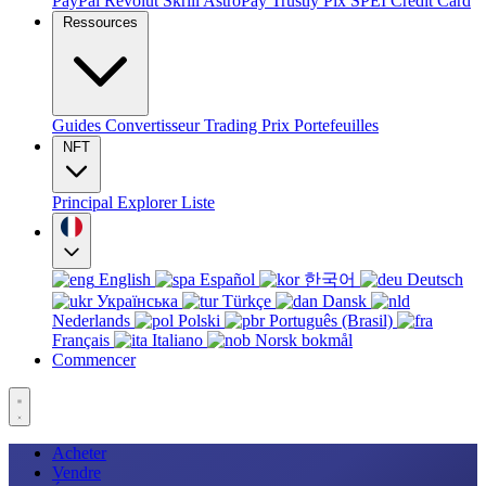
PayPal
Revolut
Skrill
AstroPay
Trustly
Pix
SPEI
Credit Card
Ressources
Guides
Convertisseur
Trading
Prix
Portefeuilles
NFT
Principal
Explorer
Liste
English
Español
한국어
Deutsch
Українська
Türkçe
Dansk
Nederlands
Polski
Português (Brasil)
Français
Italiano
Norsk bokmål
Commencer
Acheter
Vendre