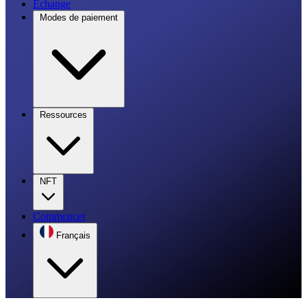
Échange
Modes de paiement
Ressources
NFT
Commencer
Français