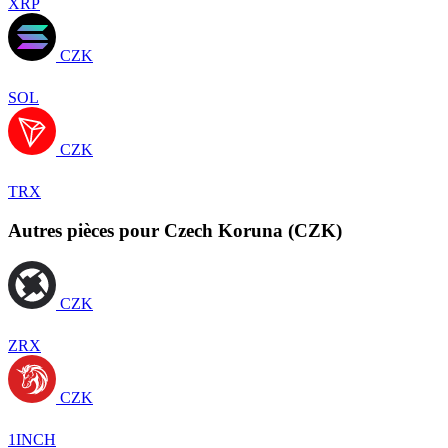
XRP
CZK
SOL
CZK
TRX
Autres pièces pour Czech Koruna (CZK)
CZK
ZRX
CZK
1INCH