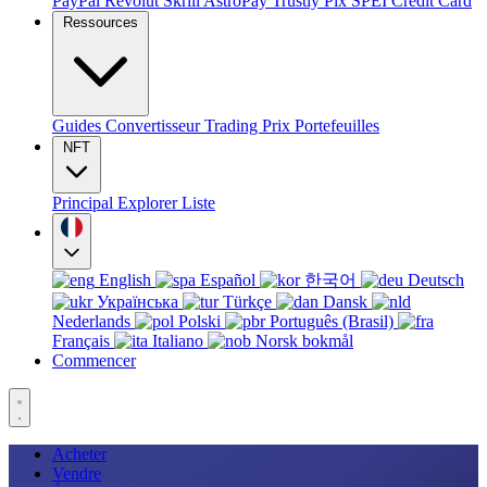
PayPal
Revolut
Skrill
AstroPay
Trustly
Pix
SPEI
Credit Card
Ressources
Guides
Convertisseur
Trading
Prix
Portefeuilles
NFT
Principal
Explorer
Liste
English
Español
한국어
Deutsch
Українська
Türkçe
Dansk
Nederlands
Polski
Português (Brasil)
Français
Italiano
Norsk bokmål
Commencer
Acheter
Vendre