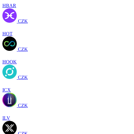
HBAR
CZK
HOT
CZK
HOOK
CZK
ICX
CZK
ILV
CZK