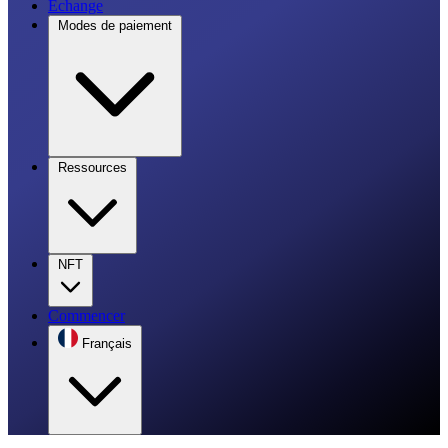
Échange
Modes de paiement
Ressources
NFT
Commencer
Français