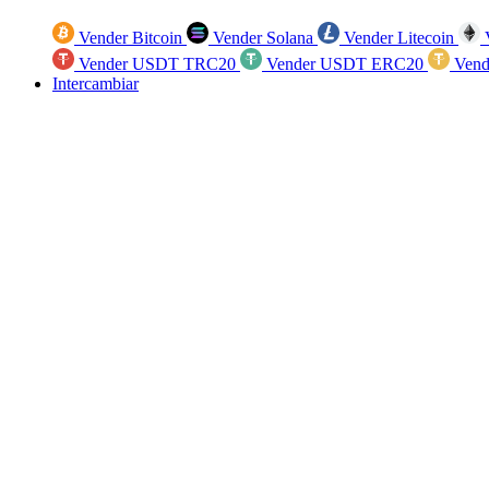
Vender Bitcoin
Vender Solana
Vender Litecoin
V
Vender USDT TRC20
Vender USDT ERC20
Vend
Intercambiar