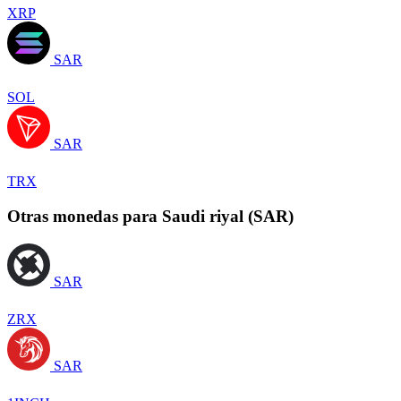
XRP
SAR
SOL
SAR
TRX
Otras monedas para Saudi riyal (SAR)
SAR
ZRX
SAR