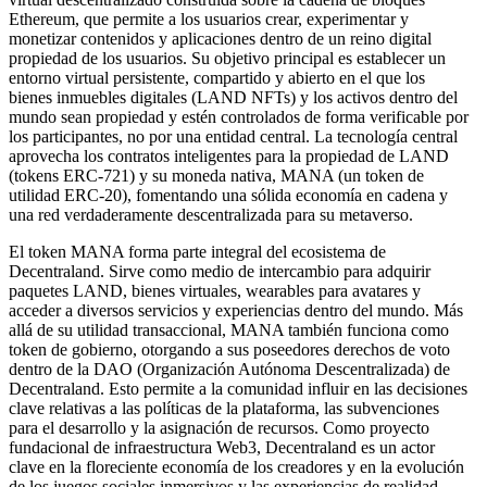
Ethereum, que permite a los usuarios crear, experimentar y
monetizar contenidos y aplicaciones dentro de un reino digital
propiedad de los usuarios. Su objetivo principal es establecer un
entorno virtual persistente, compartido y abierto en el que los
bienes inmuebles digitales (LAND NFTs) y los activos dentro del
mundo sean propiedad y estén controlados de forma verificable por
los participantes, no por una entidad central. La tecnología central
aprovecha los contratos inteligentes para la propiedad de LAND
(tokens ERC-721) y su moneda nativa, MANA (un token de
utilidad ERC-20), fomentando una sólida economía en cadena y
una red verdaderamente descentralizada para su metaverso.
El token MANA forma parte integral del ecosistema de
Decentraland. Sirve como medio de intercambio para adquirir
paquetes LAND, bienes virtuales, wearables para avatares y
acceder a diversos servicios y experiencias dentro del mundo. Más
allá de su utilidad transaccional, MANA también funciona como
token de gobierno, otorgando a sus poseedores derechos de voto
dentro de la DAO (Organización Autónoma Descentralizada) de
Decentraland. Esto permite a la comunidad influir en las decisiones
clave relativas a las políticas de la plataforma, las subvenciones
para el desarrollo y la asignación de recursos. Como proyecto
fundacional de infraestructura Web3, Decentraland es un actor
clave en la floreciente economía de los creadores y en la evolución
de los juegos sociales inmersivos y las experiencias de realidad