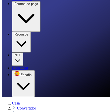
Formas de pago
Recursos
NFT
Comenzar
Español
Casa
Convertidor