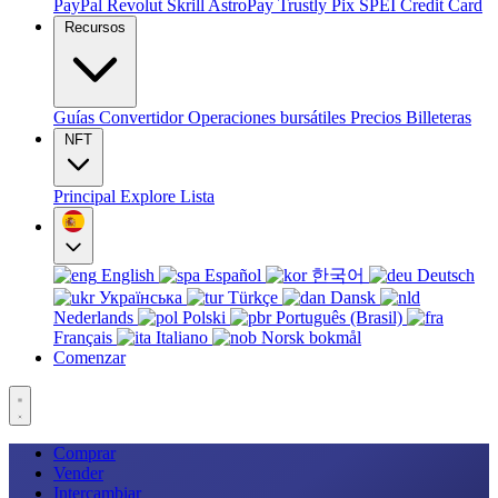
PayPal
Revolut
Skrill
AstroPay
Trustly
Pix
SPEI
Credit Card
Recursos
Guías
Convertidor
Operaciones bursátiles
Precios
Billeteras
NFT
Principal
Explore
Lista
English
Español
한국어
Deutsch
Українська
Türkçe
Dansk
Nederlands
Polski
Português (Brasil)
Français
Italiano
Norsk bokmål
Comenzar
Comprar
Vender
Intercambiar