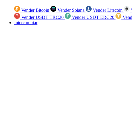
Vender Bitcoin
Vender Solana
Vender Litecoin
V
Vender USDT TRC20
Vender USDT ERC20
Vend
Intercambiar