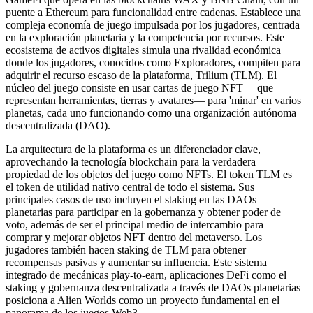
puente a Ethereum para funcionalidad entre cadenas. Establece una
compleja economía de juego impulsada por los jugadores, centrada
en la exploración planetaria y la competencia por recursos. Este
ecosistema de activos digitales simula una rivalidad económica
donde los jugadores, conocidos como Exploradores, compiten para
adquirir el recurso escaso de la plataforma, Trilium (TLM). El
núcleo del juego consiste en usar cartas de juego NFT —que
representan herramientas, tierras y avatares— para 'minar' en varios
planetas, cada uno funcionando como una organización autónoma
descentralizada (DAO).
La arquitectura de la plataforma es un diferenciador clave,
aprovechando la tecnología blockchain para la verdadera
propiedad de los objetos del juego como NFTs. El token TLM es
el token de utilidad nativo central de todo el sistema. Sus
principales casos de uso incluyen el staking en las DAOs
planetarias para participar en la gobernanza y obtener poder de
voto, además de ser el principal medio de intercambio para
comprar y mejorar objetos NFT dentro del metaverso. Los
jugadores también hacen staking de TLM para obtener
recompensas pasivas y aumentar su influencia. Este sistema
integrado de mecánicas play-to-earn, aplicaciones DeFi como el
staking y gobernanza descentralizada a través de DAOs planetarias
posiciona a Alien Worlds como un proyecto fundamental en el
panorama de los juegos Web3.