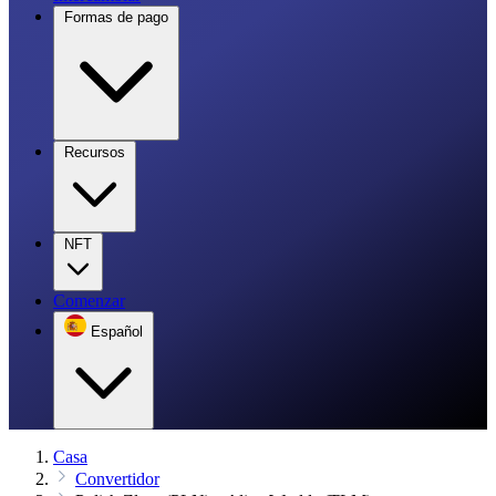
Formas de pago
Recursos
NFT
Comenzar
Español
Casa
Convertidor