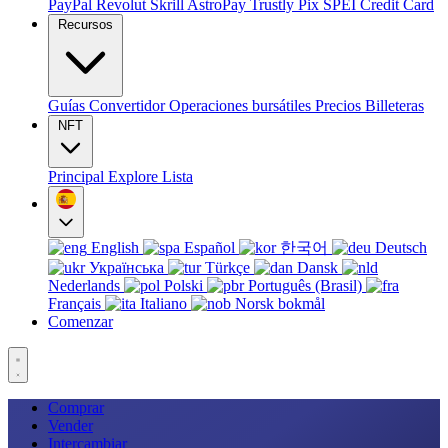
PayPal
Revolut
Skrill
AstroPay
Trustly
Pix
SPEI
Credit Card
Recursos
Guías
Convertidor
Operaciones bursátiles
Precios
Billeteras
NFT
Principal
Explore
Lista
English
Español
한국어
Deutsch
Українська
Türkçe
Dansk
Nederlands
Polski
Português (Brasil)
Français
Italiano
Norsk bokmål
Comenzar
Comprar
Vender
Intercambiar