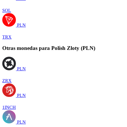
SOL
PLN
TRX
Otras monedas para Polish Zloty (PLN)
PLN
ZRX
PLN
1INCH
PLN