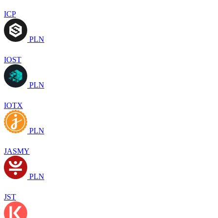
ICP
PLN
IOST
PLN
IOTX
PLN
JASMY
PLN
JST