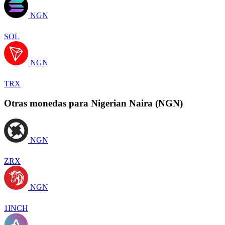
NGN
SOL
NGN
TRX
Otras monedas para Nigerian Naira (NGN)
NGN
ZRX
NGN
1INCH