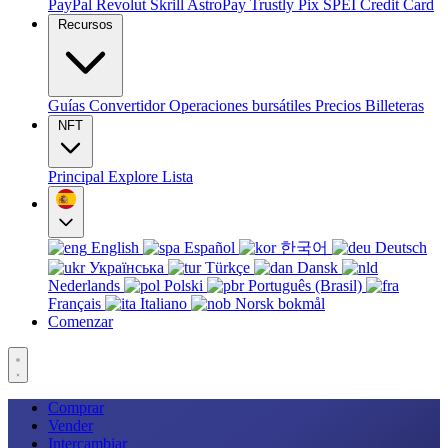
PayPal
Revolut
Skrill
AstroPay
Trustly
Pix
SPEI
Credit Card
Recursos
Guías
Convertidor
Operaciones bursátiles
Precios
Billeteras
NFT
Principal
Explore
Lista
English
Español
한국어
Deutsch
Українська
Türkçe
Dansk
Nederlands
Polski
Português (Brasil)
Français
Italiano
Norsk bokmål
Comenzar
Comprar
Vender
Intercambiar