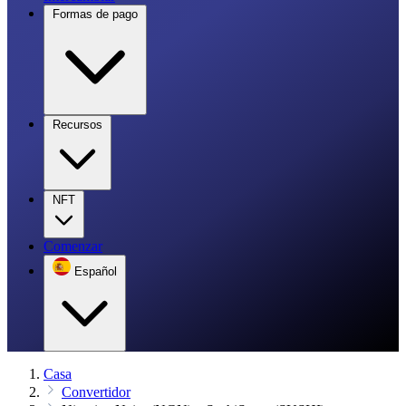
Formas de pago
Recursos
NFT
Comenzar
Español
Casa
Convertidor