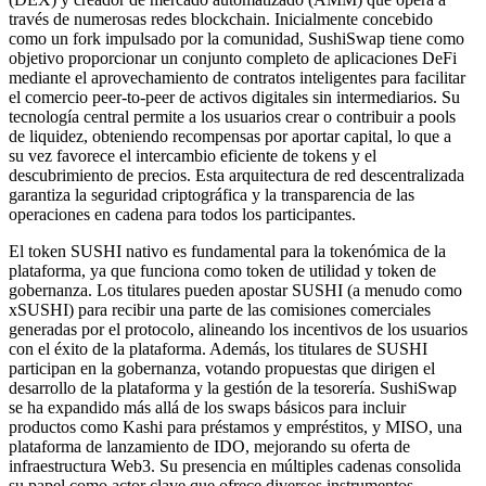
través de numerosas redes blockchain. Inicialmente concebido
como un fork impulsado por la comunidad, SushiSwap tiene como
objetivo proporcionar un conjunto completo de aplicaciones DeFi
mediante el aprovechamiento de contratos inteligentes para facilitar
el comercio peer-to-peer de activos digitales sin intermediarios. Su
tecnología central permite a los usuarios crear o contribuir a pools
de liquidez, obteniendo recompensas por aportar capital, lo que a
su vez favorece el intercambio eficiente de tokens y el
descubrimiento de precios. Esta arquitectura de red descentralizada
garantiza la seguridad criptográfica y la transparencia de las
operaciones en cadena para todos los participantes.
El token SUSHI nativo es fundamental para la tokenómica de la
plataforma, ya que funciona como token de utilidad y token de
gobernanza. Los titulares pueden apostar SUSHI (a menudo como
xSUSHI) para recibir una parte de las comisiones comerciales
generadas por el protocolo, alineando los incentivos de los usuarios
con el éxito de la plataforma. Además, los titulares de SUSHI
participan en la gobernanza, votando propuestas que dirigen el
desarrollo de la plataforma y la gestión de la tesorería. SushiSwap
se ha expandido más allá de los swaps básicos para incluir
productos como Kashi para préstamos y empréstitos, y MISO, una
plataforma de lanzamiento de IDO, mejorando su oferta de
infraestructura Web3. Su presencia en múltiples cadenas consolida
su papel como actor clave que ofrece diversos instrumentos