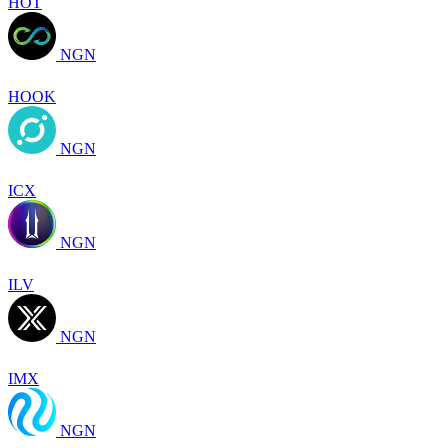
HOT
NGN
HOOK
NGN
ICX
NGN
ILV
NGN
IMX
NGN