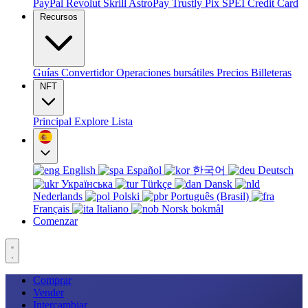
PayPal
Revolut
Skrill
AstroPay
Trustly
Pix
SPEI
Credit Card
Recursos
Guías
Convertidor
Operaciones bursátiles
Precios
Billeteras
NFT
Principal
Explore
Lista
English
Español
한국어
Deutsch
Українська
Türkçe
Dansk
Nederlands
Polski
Português (Brasil)
Français
Italiano
Norsk bokmål
Comenzar
Comprar
Vender
Intercambiar