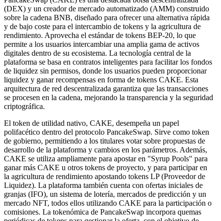
(DEX) y un creador de mercado automatizado (AMM) construido
sobre la cadena BNB, diseñado para ofrecer una alternativa rápida
y de bajo coste para el intercambio de tokens y la agricultura de
rendimiento. Aprovecha el estándar de tokens BEP-20, lo que
permite a los usuarios intercambiar una amplia gama de activos
digitales dentro de su ecosistema. La tecnología central de la
plataforma se basa en contratos inteligentes para facilitar los fondos
de liquidez sin permisos, donde los usuarios pueden proporcionar
liquidez y ganar recompensas en forma de tokens CAKE. Esta
arquitectura de red descentralizada garantiza que las transacciones
se procesen en la cadena, mejorando la transparencia y la seguridad
criptográfica.
El token de utilidad nativo, CAKE, desempeña un papel
polifacético dentro del protocolo PancakeSwap. Sirve como token
de gobierno, permitiendo a los titulares votar sobre propuestas de
desarrollo de la plataforma y cambios en los parámetros. Además,
CAKE se utiliza ampliamente para apostar en "Syrup Pools" para
ganar más CAKE u otros tokens de proyecto, y para participar en
la agricultura de rendimiento apostando tokens LP (Proveedor de
Liquidez). La plataforma también cuenta con ofertas iniciales de
granjas (IFO), un sistema de lotería, mercados de predicción y un
mercado NFT, todos ellos utilizando CAKE para la participación o
comisiones. La tokenómica de PancakeSwap incorpora quemas
periódicas de tokens para gestionar la oferta, con el objetivo de