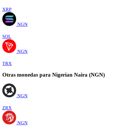
XRP
NGN
SOL
NGN
TRX
Otras monedas para Nigerian Naira (NGN)
NGN
ZRX
NGN