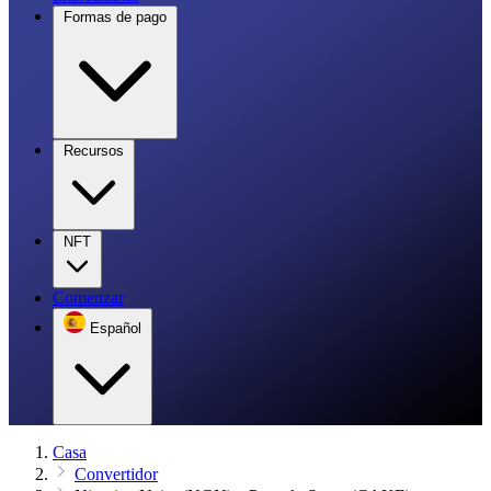
Formas de pago
Recursos
NFT
Comenzar
Español
Casa
Convertidor