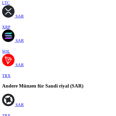
LTC
SAR
XRP
SAR
SOL
SAR
TRX
Andere Münzen für Saudi riyal (SAR)
SAR
ZRX