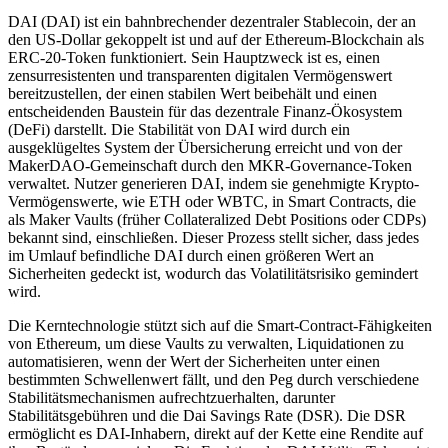
DAI (DAI) ist ein bahnbrechender dezentraler Stablecoin, der an
den US-Dollar gekoppelt ist und auf der Ethereum-Blockchain als
ERC-20-Token funktioniert. Sein Hauptzweck ist es, einen
zensurresistenten und transparenten digitalen Vermögenswert
bereitzustellen, der einen stabilen Wert beibehält und einen
entscheidenden Baustein für das dezentrale Finanz-Ökosystem
(DeFi) darstellt. Die Stabilität von DAI wird durch ein
ausgeklügeltes System der Übersicherung erreicht und von der
MakerDAO-Gemeinschaft durch den MKR-Governance-Token
verwaltet. Nutzer generieren DAI, indem sie genehmigte Krypto-
Vermögenswerte, wie ETH oder WBTC, in Smart Contracts, die
als Maker Vaults (früher Collateralized Debt Positions oder CDPs)
bekannt sind, einschließen. Dieser Prozess stellt sicher, dass jedes
im Umlauf befindliche DAI durch einen größeren Wert an
Sicherheiten gedeckt ist, wodurch das Volatilitätsrisiko gemindert
wird.
Die Kerntechnologie stützt sich auf die Smart-Contract-Fähigkeiten
von Ethereum, um diese Vaults zu verwalten, Liquidationen zu
automatisieren, wenn der Wert der Sicherheiten unter einen
bestimmten Schwellenwert fällt, und den Peg durch verschiedene
Stabilitätsmechanismen aufrechtzuerhalten, darunter
Stabilitätsgebühren und die Dai Savings Rate (DSR). Die DSR
ermöglicht es DAI-Inhabern, direkt auf der Kette eine Rendite auf