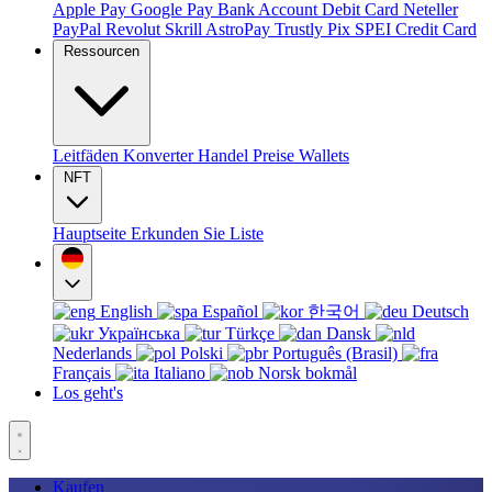
Apple Pay
Google Pay
Bank Account
Debit Card
Neteller
PayPal
Revolut
Skrill
AstroPay
Trustly
Pix
SPEI
Credit Card
Ressourcen
Leitfäden
Konverter
Handel
Preise
Wallets
NFT
Hauptseite
Erkunden Sie
Liste
English
Español
한국어
Deutsch
Українська
Türkçe
Dansk
Nederlands
Polski
Português (Brasil)
Français
Italiano
Norsk bokmål
Los geht's
Kaufen