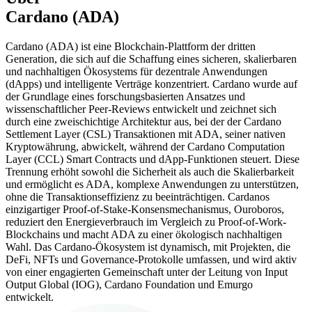
Cardano (ADA)
Cardano (ADA) ist eine Blockchain-Plattform der dritten
Generation, die sich auf die Schaffung eines sicheren, skalierbaren
und nachhaltigen Ökosystems für dezentrale Anwendungen
(dApps) und intelligente Verträge konzentriert. Cardano wurde auf
der Grundlage eines forschungsbasierten Ansatzes und
wissenschaftlicher Peer-Reviews entwickelt und zeichnet sich
durch eine zweischichtige Architektur aus, bei der der Cardano
Settlement Layer (CSL) Transaktionen mit ADA, seiner nativen
Kryptowährung, abwickelt, während der Cardano Computation
Layer (CCL) Smart Contracts und dApp-Funktionen steuert. Diese
Trennung erhöht sowohl die Sicherheit als auch die Skalierbarkeit
und ermöglicht es ADA, komplexe Anwendungen zu unterstützen,
ohne die Transaktionseffizienz zu beeinträchtigen. Cardanos
einzigartiger Proof-of-Stake-Konsensmechanismus, Ouroboros,
reduziert den Energieverbrauch im Vergleich zu Proof-of-Work-
Blockchains und macht ADA zu einer ökologisch nachhaltigen
Wahl. Das Cardano-Ökosystem ist dynamisch, mit Projekten, die
DeFi, NFTs und Governance-Protokolle umfassen, und wird aktiv
von einer engagierten Gemeinschaft unter der Leitung von Input
Output Global (IOG), Cardano Foundation und Emurgo
entwickelt.