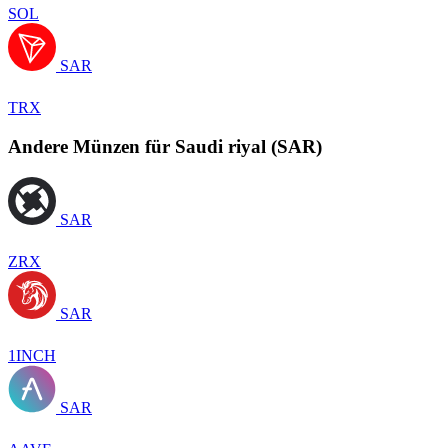
SOL
SAR
TRX
Andere Münzen für Saudi riyal (SAR)
SAR
ZRX
SAR
1INCH
SAR