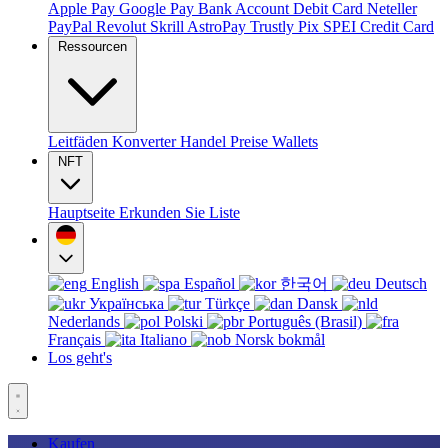
Apple Pay
Google Pay
Bank Account
Debit Card
Neteller
PayPal
Revolut
Skrill
AstroPay
Trustly
Pix
SPEI
Credit Card
Ressourcen
Leitfäden
Konverter
Handel
Preise
Wallets
NFT
Hauptseite
Erkunden Sie
Liste
English
Español
한국어
Deutsch
Українська
Türkçe
Dansk
Nederlands
Polski
Português (Brasil)
Français
Italiano
Norsk bokmål
Los geht's
Kaufen