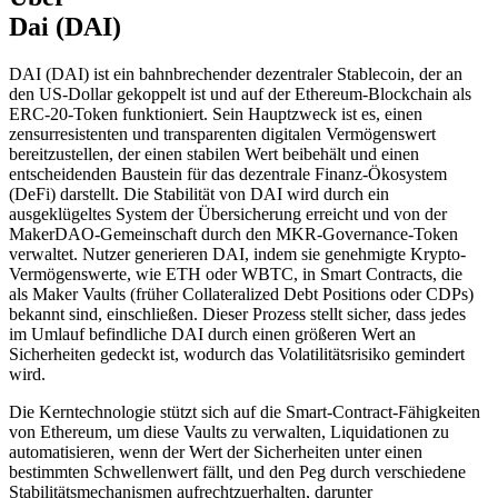
Dai (DAI)
DAI (DAI) ist ein bahnbrechender dezentraler Stablecoin, der an
den US-Dollar gekoppelt ist und auf der Ethereum-Blockchain als
ERC-20-Token funktioniert. Sein Hauptzweck ist es, einen
zensurresistenten und transparenten digitalen Vermögenswert
bereitzustellen, der einen stabilen Wert beibehält und einen
entscheidenden Baustein für das dezentrale Finanz-Ökosystem
(DeFi) darstellt. Die Stabilität von DAI wird durch ein
ausgeklügeltes System der Übersicherung erreicht und von der
MakerDAO-Gemeinschaft durch den MKR-Governance-Token
verwaltet. Nutzer generieren DAI, indem sie genehmigte Krypto-
Vermögenswerte, wie ETH oder WBTC, in Smart Contracts, die
als Maker Vaults (früher Collateralized Debt Positions oder CDPs)
bekannt sind, einschließen. Dieser Prozess stellt sicher, dass jedes
im Umlauf befindliche DAI durch einen größeren Wert an
Sicherheiten gedeckt ist, wodurch das Volatilitätsrisiko gemindert
wird.
Die Kerntechnologie stützt sich auf die Smart-Contract-Fähigkeiten
von Ethereum, um diese Vaults zu verwalten, Liquidationen zu
automatisieren, wenn der Wert der Sicherheiten unter einen
bestimmten Schwellenwert fällt, und den Peg durch verschiedene
Stabilitätsmechanismen aufrechtzuerhalten, darunter