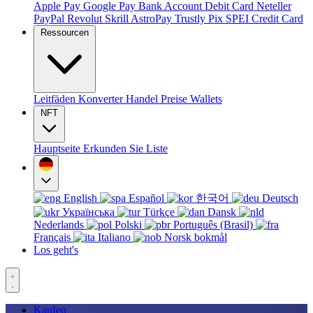
Apple Pay
Google Pay
Bank Account
Debit Card
Neteller
PayPal
Revolut
Skrill
AstroPay
Trustly
Pix
SPEI
Credit Card
Ressourcen
Leitfäden
Konverter
Handel
Preise
Wallets
NFT
Hauptseite
Erkunden Sie
Liste
English
Español
한국어
Deutsch
Українська
Türkçe
Dansk
Nederlands
Polski
Português (Brasil)
Français
Italiano
Norsk bokmål
Los geht's
Kaufen