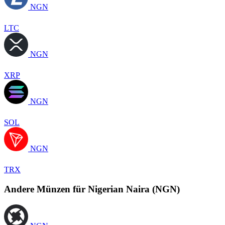
NGN
LTC
NGN
XRP
NGN
SOL
NGN
TRX
Andere Münzen für Nigerian Naira (NGN)