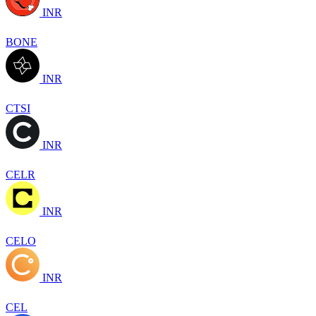
INR
BONE
INR
CTSI
INR
CELR
INR
CELO
INR
CEL