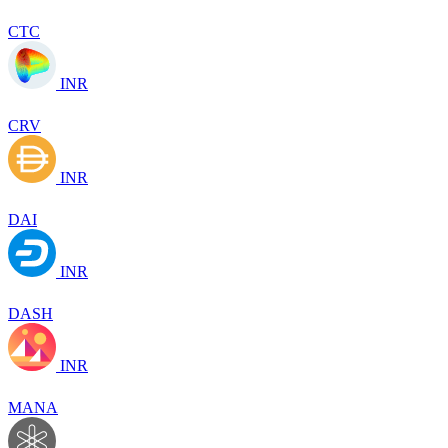
CTC
INR
CRV
INR
DAI
INR
DASH
INR
MANA