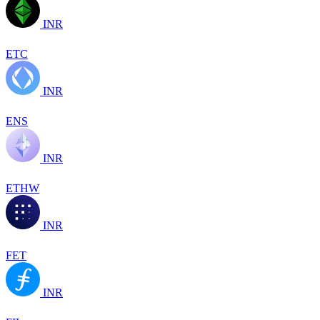
INR
ETC
INR
ENS
INR
ETHW
INR
FET
INR