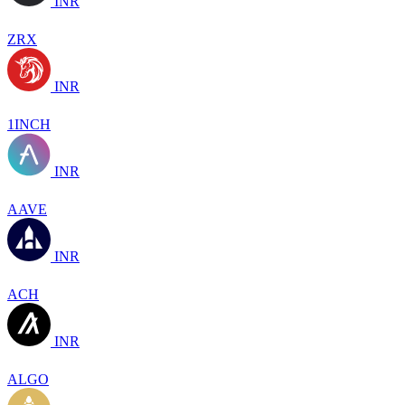
INR
ZRX
INR
1INCH
INR
AAVE
INR
ACH
INR
ALGO