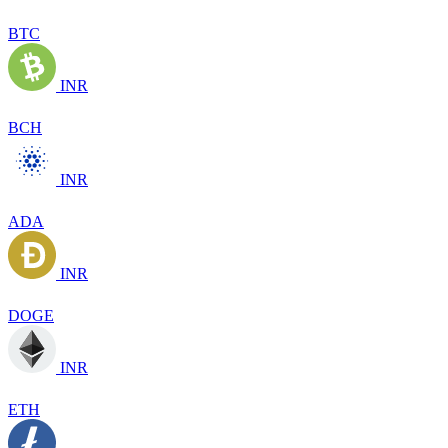
BTC
INR
BCH
INR
ADA
INR
DOGE
INR
ETH