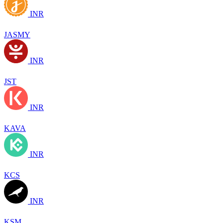
INR
JASMY
INR
JST
INR
KAVA
INR
KCS
INR
KSM