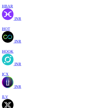
HBAR
INR
HOT
INR
HOOK
INR
ICX
INR
ILV