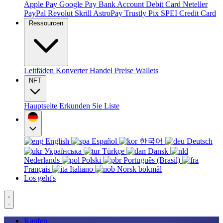
Apple Pay
Google Pay
Bank Account
Debit Card
Neteller
PayPal
Revolut
Skrill
AstroPay
Trustly
Pix
SPEI
Credit Card
Ressourcen
Leitfäden
Konverter
Handel
Preise
Wallets
NFT
Hauptseite
Erkunden Sie
Liste
English
Español
한국어
Deutsch
Українська
Türkçe
Dansk
Nederlands
Polski
Português (Brasil)
Français
Italiano
Norsk bokmål
Los geht's
Kaufen