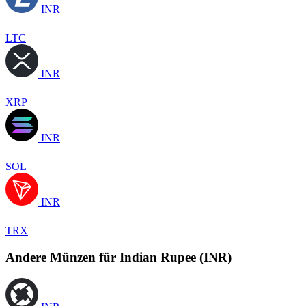
INR
LTC
INR
XRP
INR
SOL
INR
TRX
Andere Münzen für Indian Rupee (INR)