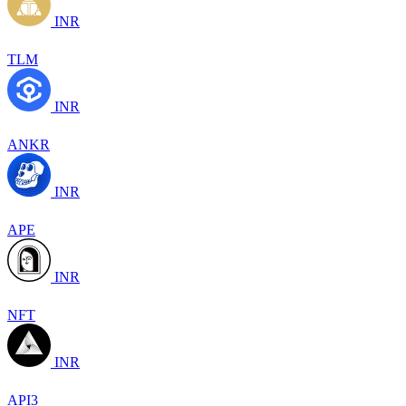
INR
TLM
INR
ANKR
INR
APE
INR
NFT
INR
API3