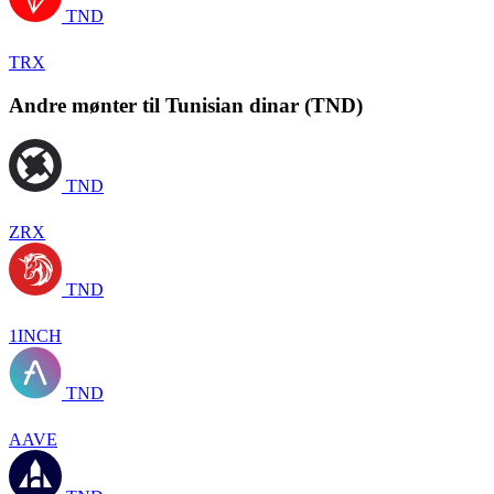
TND
TRX
Andre mønter til Tunisian dinar (TND)
TND
ZRX
TND
1INCH
TND
AAVE