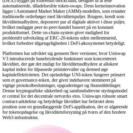
(DEX) bygget på Ethereum blockchain, designet til at lette
automatiserede, tilladelsesfrie token-swaps. Dens kerneinnovation
ligger i Automated Market Maker (AMM)-modellen, som erstatter
traditionelle ordrebøger med likviditetspuljer. Brugere, kendt som
likviditetsudbydere, deponerer par af digitale aktiver i disse puljer,
hvilket muliggør peer-to-peer-handel baseret på en konstant
produktformel. Dette on-chain-system giver mulighed for
problemfri udveksling af ERC-20-tokens uden mellemmænd,
hvilket forbedrer tilgængeligheden i DeFi-økosystemet betydeligt.
Platformen har udviklet sig gennem flere versioner, hvor Uniswap
V3 introducerede banebrydende funktioner som koncentreret
likviditet, der gør det muligt for likviditetsudbydere at allokere
kapital inden for tilpassede prisintervaller og dermed øge
kapitaleffektiviteten. Det oprindelige UNI-token fungerer primært
som et governance-token, der giver indehavere stemmeret på
vigtige protokolbeslutninger, opgraderinger og finanstildelinger.
Denne kryptografiske sikkerhed og samfundsdrevne styringsmodel
er central for det decentrale netværks etos. Uniswaps robuste smart
contract-arkitektur og betydelige likviditet har befæstet dens
position som en grundlæggende DeFi-applikation, der er afgørende
for tokenopdagelse og likviditetsforsyning på tværs af den bredere
Web3-infrastruktur.