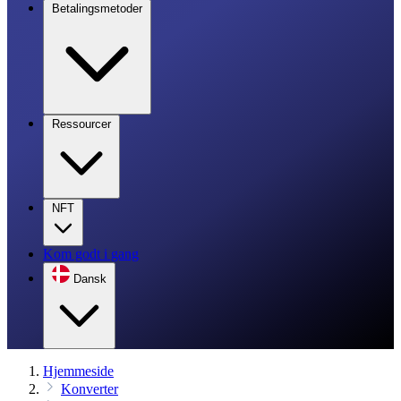
Betalingsmetoder
Ressourcer
NFT
Kom godt i gang
Dansk
Hjemmeside
Konverter