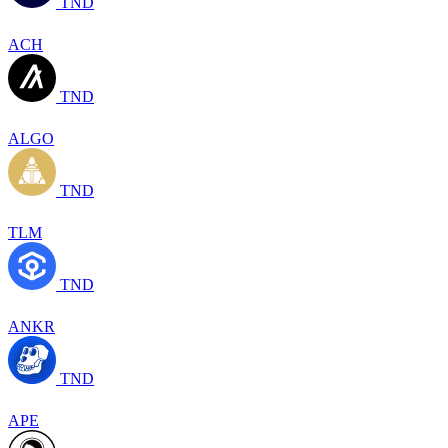
TND
ACH
TND
ALGO
TND
TLM
TND
ANKR
TND
APE