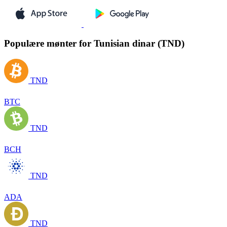
Populære mønter for Tunisian dinar (TND)
TND
BTC
TND
BCH
TND
ADA
TND