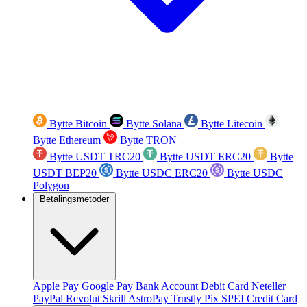
Bytte Bitcoin
Bytte Solana
Bytte Litecoin
Bytte Ethereum
Bytte TRON
Bytte USDT TRC20
Bytte USDT ERC20
Bytte
USDT BEP20
Bytte USDC ERC20
Bytte USDC
Polygon
Betalingsmetoder
Apple Pay
Google Pay
Bank Account
Debit Card
Neteller
PayPal
Revolut
Skrill
AstroPay
Trustly
Pix
SPEI
Credit Card