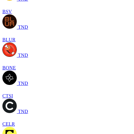
BSV
TND
BLUR
TND
BONE
TND
CTSI
TND
CELR