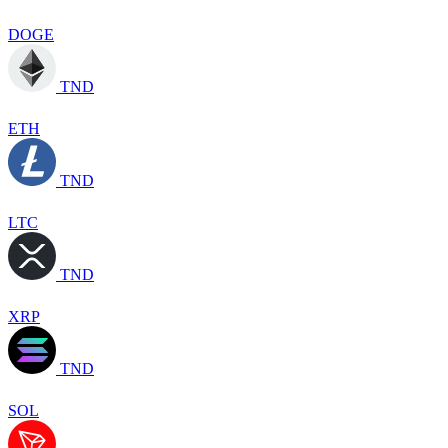
DOGE
TND
ETH
TND
LTC
TND
XRP
TND
SOL