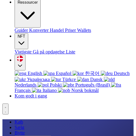
Ressourcer
Guider
Konverter
Handel
Priser
Wallets
NFT
Vigtigste
Gå på opdagelse
Liste
English
Español
한국어
Deutsch
Українська
Türkçe
Dansk
Nederlands
Polski
Português (Brasil)
Français
Italiano
Norsk bokmål
Kom godt i gang
Køb
Sælg
Bytte