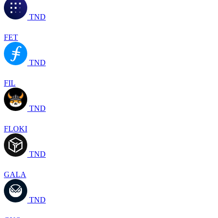
TND
FET
TND
FIL
TND
FLOKI
TND
GALA
TND