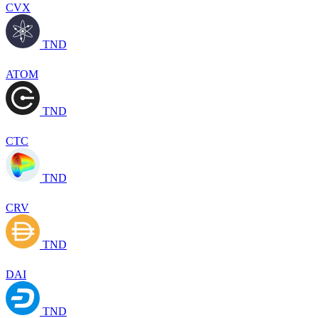
CVX
TND
ATOM
TND
CTC
TND
CRV
TND
DAI
TND