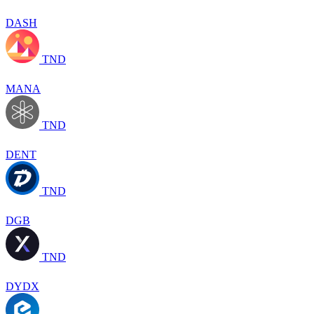
DASH
TND
MANA
TND
DENT
TND
DGB
TND
DYDX