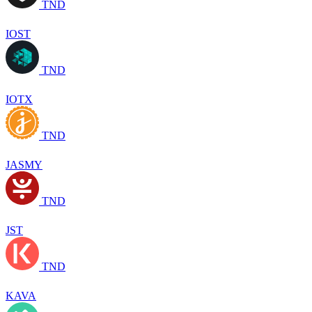
TND
IOST
TND
IOTX
TND
JASMY
TND
JST
TND
KAVA