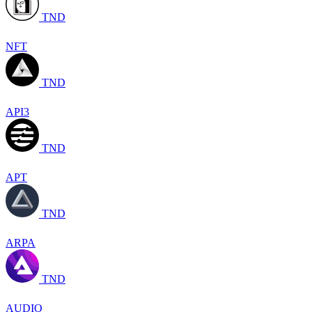
TND
NFT
TND
API3
TND
APT
TND
ARPA
TND
AUDIO