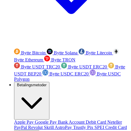
Bytte Bitcoin
Bytte Solana
Bytte Litecoin
Bytte Ethereum
Bytte TRON
Bytte USDT TRC20
Bytte USDT ERC20
Bytte
USDT BEP20
Bytte USDC ERC20
Bytte USDC
Polygon
Betalingsmetoder
Apple Pay
Google Pay
Bank Account
Debit Card
Neteller
PayPal
Revolut
Skrill
AstroPay
Trustly
Pix
SPEI
Credit Card