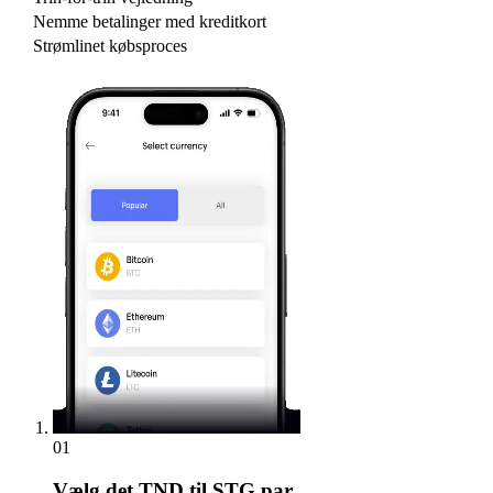
Nemme betalinger med kreditkort
Strømlinet købsproces
01
Vælg
det TND til STG par