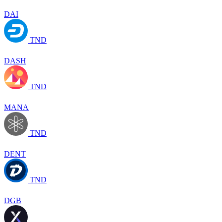
DAI
TND
DASH
TND
MANA
TND
DENT
TND
DGB