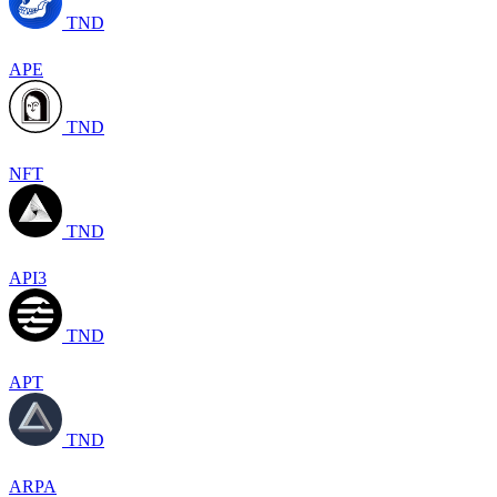
TND
APE
TND
NFT
TND
API3
TND
APT
TND
ARPA