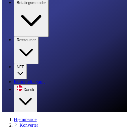
Betalingsmetoder
Ressourcer
NFT
Kom godt i gang
Dansk
Hjemmeside
Konverter