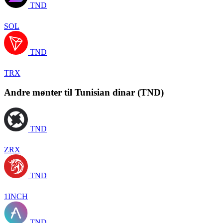
TND
SOL
TND
TRX
Andre mønter til Tunisian dinar (TND)
TND
ZRX
TND
1INCH
TND