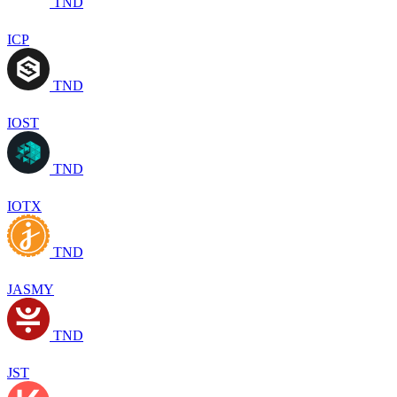
TND
ICP
TND
IOST
TND
IOTX
TND
JASMY
TND
JST