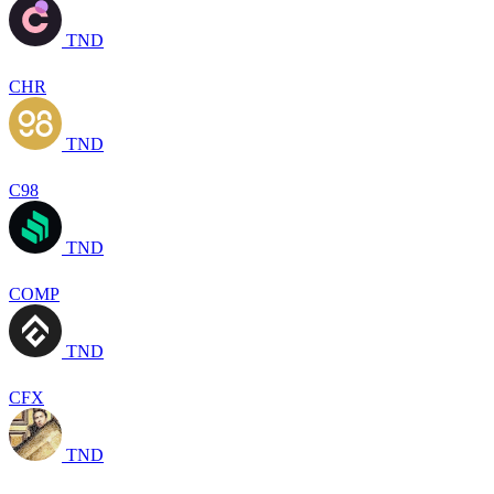
TND
CHR
TND
C98
TND
COMP
TND
CFX
TND