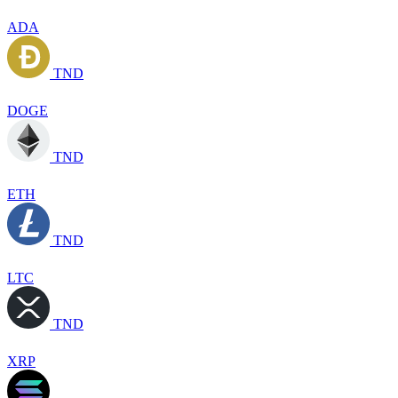
ADA
TND
DOGE
TND
ETH
TND
LTC
TND
XRP