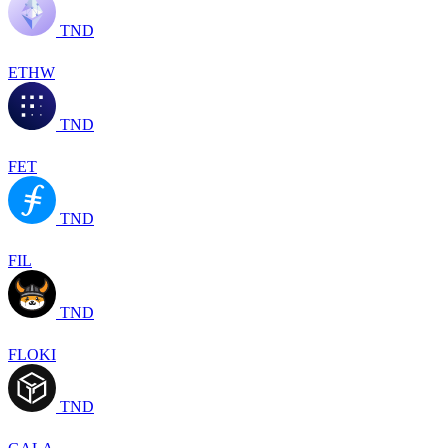
TND
ETHW
TND
FET
TND
FIL
TND
FLOKI
TND