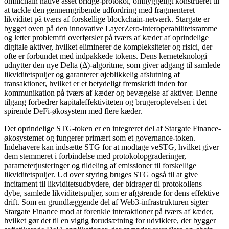
omnichain native asset bridge-protokol, omhyggeligt konstrueret til
at tackle den gennemgribende udfordring med fragmenteret
likviditet på tværs af forskellige blockchain-netværk. Stargate er
bygget oven på den innovative LayerZero-interoperabilitetsramme
og letter problemfri overførsler på tværs af kæder af oprindelige
digitale aktiver, hvilket eliminerer de kompleksiteter og risici, der
ofte er forbundet med indpakkede tokens. Dens kerneteknologi
udnytter den nye Delta (Δ)-algoritme, som giver adgang til samlede
likviditetspuljer og garanterer øjeblikkelig afslutning af
transaktioner, hvilket er et betydeligt fremskridt inden for
kommunikation på tværs af kæder og bevægelse af aktiver. Denne
tilgang forbedrer kapitaleffektiviteten og brugeroplevelsen i det
spirende DeFi-økosystem med flere kæder.
Det oprindelige STG-token er en integreret del af Stargate Finance-
økosystemet og fungerer primært som et governance-token.
Indehavere kan indsætte STG for at modtage veSTG, hvilket giver
dem stemmeret i forbindelse med protokolopgraderinger,
parameterjusteringer og tildeling af emissioner til forskellige
likviditetspuljer. Ud over styring bruges STG også til at give
incitament til likviditetsudbydere, der bidrager til protokollens
dybe, samlede likviditetspuljer, som er afgørende for dens effektive
drift. Som en grundlæggende del af Web3-infrastrukturen sigter
Stargate Finance mod at forenkle interaktioner på tværs af kæder,
hvilket gør det til en vigtig forudsætning for udviklere, der bygger