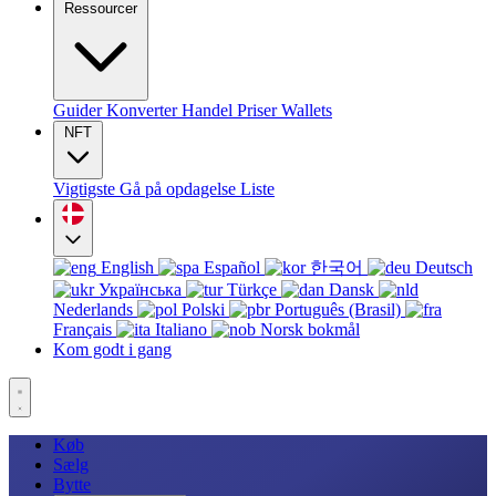
Ressourcer
Guider
Konverter
Handel
Priser
Wallets
NFT
Vigtigste
Gå på opdagelse
Liste
English
Español
한국어
Deutsch
Українська
Türkçe
Dansk
Nederlands
Polski
Português (Brasil)
Français
Italiano
Norsk bokmål
Kom godt i gang
Køb
Sælg
Bytte