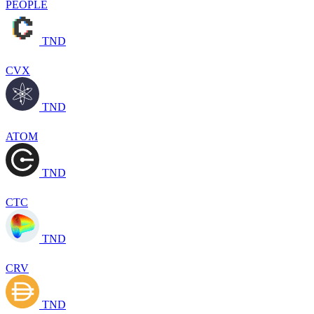
PEOPLE
TND
CVX
TND
ATOM
TND
CTC
TND
CRV
TND