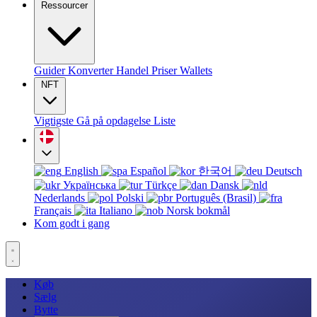
Ressourcer
Guider
Konverter
Handel
Priser
Wallets
NFT
Vigtigste
Gå på opdagelse
Liste
English
Español
한국어
Deutsch
Українська
Türkçe
Dansk
Nederlands
Polski
Português (Brasil)
Français
Italiano
Norsk bokmål
Kom godt i gang
Køb
Sælg
Bytte