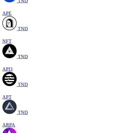
TND
APE
TND
NFT
TND
API3
TND
APT
TND
ARPA