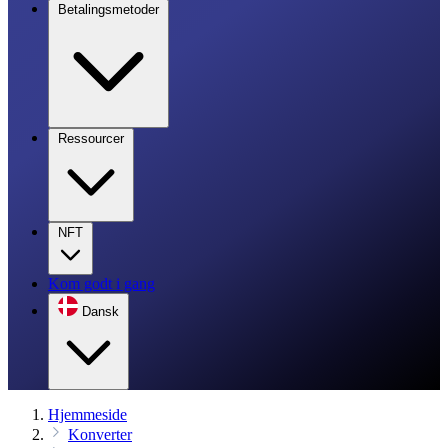
Betalingsmetoder
Ressourcer
NFT
Kom godt i gang
Dansk
Hjemmeside
Konverter