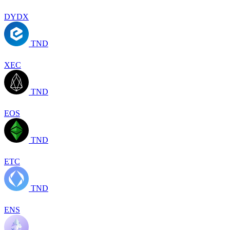
DYDX
TND
XEC
TND
EOS
TND
ETC
TND
ENS