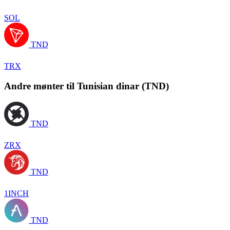
SOL
TND
TRX
Andre mønter til Tunisian dinar (TND)
TND
ZRX
TND
1INCH
TND