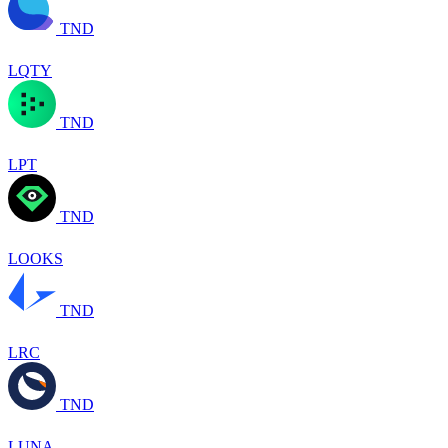
TND
LQTY
TND
LPT
TND
LOOKS
TND
LRC
TND
LUNA