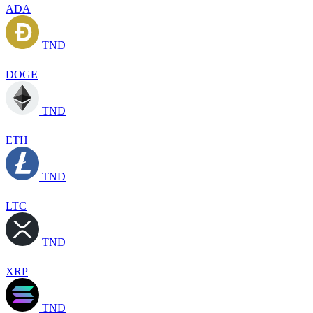
ADA
TND
DOGE
TND
ETH
TND
LTC
TND
XRP
TND