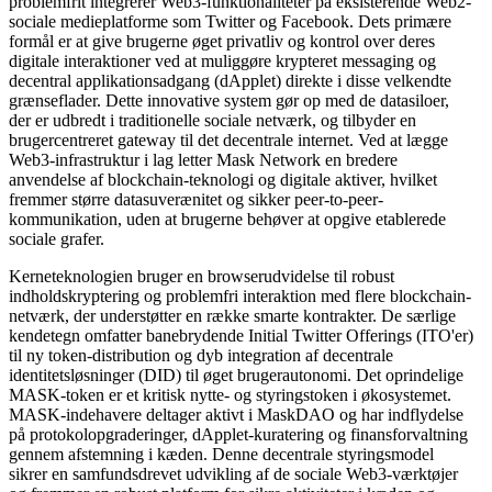
problemfrit integrerer Web3-funktionaliteter på eksisterende Web2-
sociale medieplatforme som Twitter og Facebook. Dets primære
formål er at give brugerne øget privatliv og kontrol over deres
digitale interaktioner ved at muliggøre krypteret messaging og
decentral applikationsadgang (dApplet) direkte i disse velkendte
grænseflader. Dette innovative system gør op med de datasiloer,
der er udbredt i traditionelle sociale netværk, og tilbyder en
brugercentreret gateway til det decentrale internet. Ved at lægge
Web3-infrastruktur i lag letter Mask Network en bredere
anvendelse af blockchain-teknologi og digitale aktiver, hvilket
fremmer større datasuverænitet og sikker peer-to-peer-
kommunikation, uden at brugerne behøver at opgive etablerede
sociale grafer.
Kerneteknologien bruger en browserudvidelse til robust
indholdskryptering og problemfri interaktion med flere blockchain-
netværk, der understøtter en række smarte kontrakter. De særlige
kendetegn omfatter banebrydende Initial Twitter Offerings (ITO'er)
til ny token-distribution og dyb integration af decentrale
identitetsløsninger (DID) til øget brugerautonomi. Det oprindelige
MASK-token er et kritisk nytte- og styringstoken i økosystemet.
MASK-indehavere deltager aktivt i MaskDAO og har indflydelse
på protokolopgraderinger, dApplet-kuratering og finansforvaltning
gennem afstemning i kæden. Denne decentrale styringsmodel
sikrer en samfundsdrevet udvikling af de sociale Web3-værktøjer