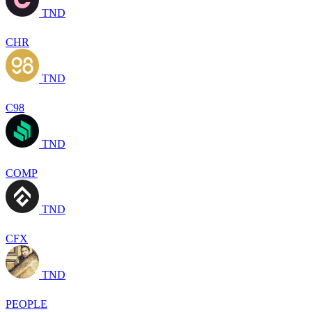
TND
CHR
TND
C98
TND
COMP
TND
CFX
TND
PEOPLE