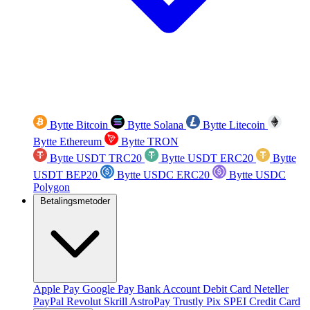
Bytte Bitcoin
Bytte Solana
Bytte Litecoin
Bytte Ethereum
Bytte TRON
Bytte USDT TRC20
Bytte USDT ERC20
Bytte
USDT BEP20
Bytte USDC ERC20
Bytte USDC
Polygon
Betalingsmetoder
Apple Pay
Google Pay
Bank Account
Debit Card
Neteller
PayPal
Revolut
Skrill
AstroPay
Trustly
Pix
SPEI
Credit Card