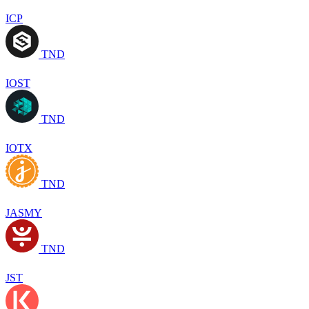
ICP
TND
IOST
TND
IOTX
TND
JASMY
TND
JST