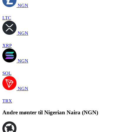
NGN
LTC
NGN
XRP
NGN
SOL
NGN
TRX
Andre mønter til Nigerian Naira (NGN)