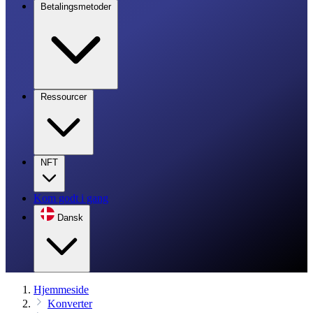
Betalingsmetoder
Ressourcer
NFT
Kom godt i gang
Dansk
Hjemmeside
Konverter