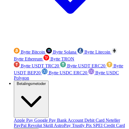
Bytte Bitcoin
Bytte Solana
Bytte Litecoin
Bytte Ethereum
Bytte TRON
Bytte USDT TRC20
Bytte USDT ERC20
Bytte
USDT BEP20
Bytte USDC ERC20
Bytte USDC
Polygon
Betalingsmetoder
Apple Pay
Google Pay
Bank Account
Debit Card
Neteller
PayPal
Revolut
Skrill
AstroPay
Trustly
Pix
SPEI
Credit Card