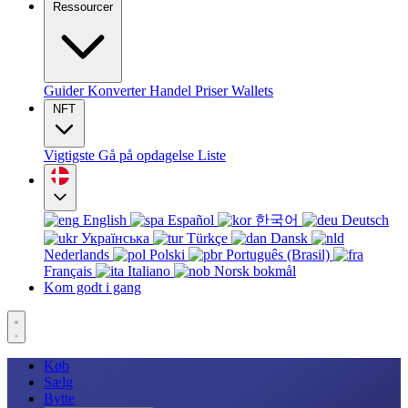
Ressourcer
Guider
Konverter
Handel
Priser
Wallets
NFT
Vigtigste
Gå på opdagelse
Liste
English
Español
한국어
Deutsch
Українська
Türkçe
Dansk
Nederlands
Polski
Português (Brasil)
Français
Italiano
Norsk bokmål
Kom godt i gang
Køb
Sælg
Bytte