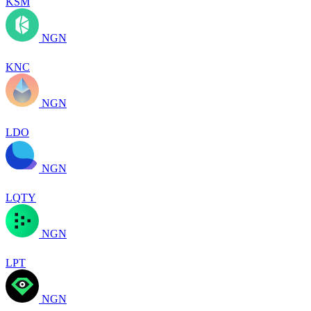
KSM
NGN
KNC
NGN
LDO
NGN
LQTY
NGN
LPT
NGN