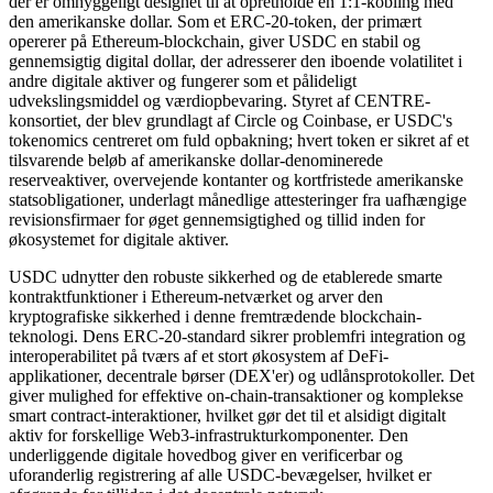
der er omhyggeligt designet til at opretholde en 1:1-kobling med
den amerikanske dollar. Som et ERC-20-token, der primært
opererer på Ethereum-blockchain, giver USDC en stabil og
gennemsigtig digital dollar, der adresserer den iboende volatilitet i
andre digitale aktiver og fungerer som et pålideligt
udvekslingsmiddel og værdiopbevaring. Styret af CENTRE-
konsortiet, der blev grundlagt af Circle og Coinbase, er USDC's
tokenomics centreret om fuld opbakning; hvert token er sikret af et
tilsvarende beløb af amerikanske dollar-denominerede
reserveaktiver, overvejende kontanter og kortfristede amerikanske
statsobligationer, underlagt månedlige attesteringer fra uafhængige
revisionsfirmaer for øget gennemsigtighed og tillid inden for
økosystemet for digitale aktiver.
USDC udnytter den robuste sikkerhed og de etablerede smarte
kontraktfunktioner i Ethereum-netværket og arver den
kryptografiske sikkerhed i denne fremtrædende blockchain-
teknologi. Dens ERC-20-standard sikrer problemfri integration og
interoperabilitet på tværs af et stort økosystem af DeFi-
applikationer, decentrale børser (DEX'er) og udlånsprotokoller. Det
giver mulighed for effektive on-chain-transaktioner og komplekse
smart contract-interaktioner, hvilket gør det til et alsidigt digitalt
aktiv for forskellige Web3-infrastrukturkomponenter. Den
underliggende digitale hovedbog giver en verificerbar og
uforanderlig registrering af alle USDC-bevægelser, hvilket er