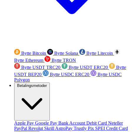
Bytte Bitcoin
Bytte Solana
Bytte Litecoin
Bytte Ethereum
Bytte TRON
Bytte USDT TRC20
Bytte USDT ERC20
Bytte
USDT BEP20
Bytte USDC ERC20
Bytte USDC
Polygon
Betalingsmetoder
Apple Pay
Google Pay
Bank Account
Debit Card
Neteller
PayPal
Revolut
Skrill
AstroPay
Trustly
Pix
SPEI
Credit Card