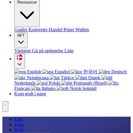
Ressourcer
Guider
Konverter
Handel
Priser
Wallets
NFT
Vigtigste
Gå på opdagelse
Liste
English
Español
한국어
Deutsch
Українська
Türkçe
Dansk
Nederlands
Polski
Português (Brasil)
Français
Italiano
Norsk bokmål
Kom godt i gang
Køb
Sælg
Bytte