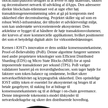
blockchain-platform designet til at levere et højt skalerbart, sikkert
og decentraliseret netværk til udvikling af dApps. Den adresserer
direkte blockchain-trilemmaet ved at sigte efter høj
transaktionsgennemstrømning uden at gå på kompromis med
sikkerhed eller decentralisering. Projektet skiller sig ud som en
robust Web3-infrastruktur, der tilbyder et udviklervenligt miljø,
som kan understøtte serviceorienterede økosystemer. Dets
arkitektur er bygget til at håndtere de høje transaktionsvolumener,
der kræves af store kommercielle applikationer, hvilket positionerer
det som et betydeligt digitalt aktiv for virksomhedsløsninger.
Kernen i IOST's innovation er dens unikke konsensusmekanisme,
Proof-of-Believability (PoB). Denne algoritme fungerer sammen
med andre proprietære teknologier som Efficient Distributed
Sharding (EDS) og Micro State Blocks (MSB) for at opnå
imponerende transaktioner per sekund (TPS). PoB vælger
validatorer baseret på en troværdighedsscore, som tager højde for
faktorer som token-balance og omdømme, hvilket sikrer
netværkseffektivitet og kryptografisk sikkerhed. Den oprindelige
IOST utility token er essentiel for økosystemet og bruges til at
betale gasgebyrer, til staking for at bidrage til
konsensusmekanismen og til at deltage i on-chain governance.
Denne integrerede tokenomics-model tilskynder til
netværksdeltagelse og sikrer den distribuerede hovedbog.