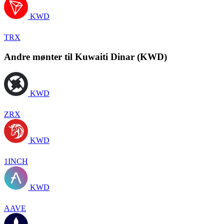
KWD
TRX
Andre mønter til Kuwaiti Dinar (KWD)
KWD
ZRX
KWD
1INCH
KWD
AAVE