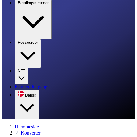
Betalingsmetoder
Ressourcer
NFT
Kom godt i gang
Dansk
Hjemmeside
Konverter