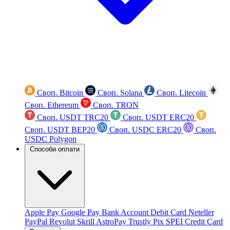
Своп. Bitcoin
Своп. Solana
Своп. Litecoin
Своп. Ethereum
Своп. TRON
Своп. USDT TRC20
Своп. USDT ERC20
Своп. USDT BEP20
Своп. USDC ERC20
Своп.
USDC Polygon
Способи оплати
Apple Pay
Google Pay
Bank Account
Debit Card
Neteller
PayPal
Revolut
Skrill
AstroPay
Trustly
Pix
SPEI
Credit Card