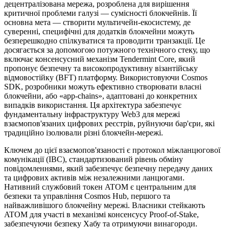
децентралізована мережа, розроблена для вирішення
критичної проблеми галузі — сумісності блокчейнів. Її
основна мета — створити мультичейн-екосистему, де
суверенні, специфічні для додатків блокчейни можуть
безперешкодно спілкуватися та проводити транзакції. Це
досягається за допомогою потужного технічного стеку, що
включає консенсусний механізм Tendermint Core, який
пропонує безпечну та високопродуктивну візантійську
відмовостійку (BFT) платформу. Використовуючи Cosmos
SDK, розробники можуть ефективно створювати власні
блокчейни, або «app-chains», адаптовані до конкретних
випадків використання. Ця архітектура забезпечує
фундаментальну інфраструктуру Web3 для мережі
взаємопов'язаних цифрових реєстрів, руйнуючи бар'єри, які
традиційно ізолювали різні блокчейн-мережі.
Ключем до цієї взаємопов'язаності є протокол міжланцюгової
комунікації (IBC), стандартизований рівень обміну
повідомленнями, який забезпечує безпечну передачу даних
та цифрових активів між незалежними ланцюгами.
Нативний службовий токен ATOM є центральним для
безпеки та управління Cosmos Hub, першого та
найважливішого блокчейну мережі. Власники стейкають
ATOM для участі в механізмі консенсусу Proof-of-Stake,
забезпечуючи безпеку Хабу та отримуючи винагороди.