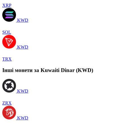
XRP
KWD
SOL
KWD
TRX
Інші монети за Kuwaiti Dinar (KWD)
KWD
ZRX
KWD