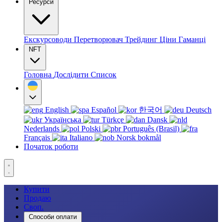
Ресурси
Екскурсоводи
Перетворювач
Трейдинг
Ціни
Гаманці
NFT
Головна
Дослідити
Список
English
Español
한국어
Deutsch
Українська
Türkçe
Dansk
Nederlands
Polski
Português (Brasil)
Français
Italiano
Norsk bokmål
Початок роботи
Купити
Продаю
Своп.
Способи оплати