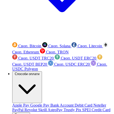
Своп. Bitcoin
Своп. Solana
Своп. Litecoin
Своп. Ethereum
Своп. TRON
Своп. USDT TRC20
Своп. USDT ERC20
Своп. USDT BEP20
Своп. USDC ERC20
Своп.
USDC Polygon
Способи оплати
Apple Pay
Google Pay
Bank Account
Debit Card
Neteller
PayPal
Revolut
Skrill
AstroPay
Trustly
Pix
SPEI
Credit Card