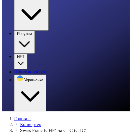
Ресурси
NFT
Початок роботи
Українська
Головна
Конвертер
Swiss Franc (CHF) на CTC (CTC)