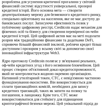
розроблена для усунення критичної прогалини у світовій
фінансовій системі: відсутності універсальної, прозорої
кредитної історії. Його основна мета — створити
децентралізовану мережу для безмежного кредитного ринку,
спеціально орієнтовану на населення, яке не має доступу до
банківських послуг. Записуючи ефективність позик у
публічному цифровому реєстрі, Creditcoin надає механізм для
фізичних осіб та бізнесу для створення перевіреної он-чейн
кредитної історії. Цей цифровий актив має на меті подолати
розрив між традиційними фінансами та додатками DeFi,
сприяючи більшій фінансовій інклюзії, роблячи кредит більш
доступним і прозорим у всьому світі за допомогою своєї
інноваційної інфраструктури Web3.
Ядро протоколу Creditcoin полягає у зв'язуванні реальних,
оф-чейн кредитних угод з його незмінним блокчейном. Цей
процес створює об'єктивний доказ кредитоспроможності,
який не контролюється жодною окремою організацією.
Нативний утилітарний токен, CTC, є невід'ємною частиною
функціонування екосистеми. Він використовується для
сплати транзакційних комісій, необхідних для запису
кредитних транзакцій, таких як запити на позику та
погашення, в ланцюжку. Крім того, CTC може
використовуватися для стейкінгу для підвищення
криптографічної безпеки мережі. Цей унікальний підхід до