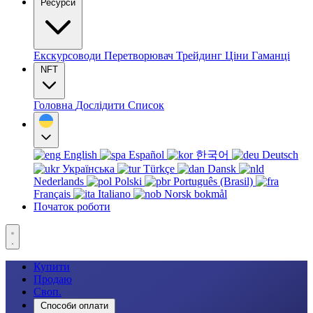
Ресурси
Екскурсоводи
Перетворювач
Трейдинг
Ціни
Гаманці
NFT
Головна
Дослідити
Список
English
Español
한국어
Deutsch
Українська
Türkçe
Dansk
Nederlands
Polski
Português (Brasil)
Français
Italiano
Norsk bokmål
Початок роботи
Купити
Продаю
Своп.
Способи оплати