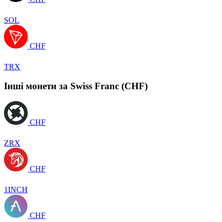
SOL
CHF
TRX
Інші монети за Swiss Franc (CHF)
CHF
ZRX
CHF
1INCH
CHF