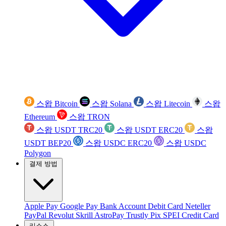
스왑 Bitcoin
스왑 Solana
스왑 Litecoin
스왑
Ethereum
스왑 TRON
스왑 USDT TRC20
스왑 USDT ERC20
스왑
USDT BEP20
스왑 USDC ERC20
스왑 USDC
Polygon
결제 방법
Apple Pay
Google Pay
Bank Account
Debit Card
Neteller
PayPal
Revolut
Skrill
AstroPay
Trustly
Pix
SPEI
Credit Card
리소스