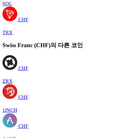
SOL
CHF
TRX
Swiss Franc (CHF)의 다른 코인
CHF
ZRX
CHF
1INCH
CHF