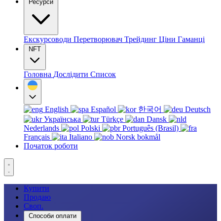
Ресурси
Екскурсоводи
Перетворювач
Трейдинг
Ціни
Гаманці
NFT
Головна
Дослідити
Список
English
Español
한국어
Deutsch
Українська
Türkçe
Dansk
Nederlands
Polski
Português (Brasil)
Français
Italiano
Norsk bokmål
Початок роботи
Купити
Продаю
Своп.
Способи оплати