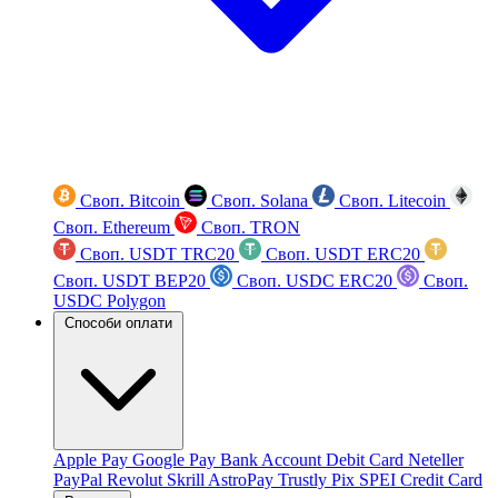
Своп. Bitcoin
Своп. Solana
Своп. Litecoin
Своп. Ethereum
Своп. TRON
Своп. USDT TRC20
Своп. USDT ERC20
Своп. USDT BEP20
Своп. USDC ERC20
Своп.
USDC Polygon
Способи оплати
Apple Pay
Google Pay
Bank Account
Debit Card
Neteller
PayPal
Revolut
Skrill
AstroPay
Trustly
Pix
SPEI
Credit Card