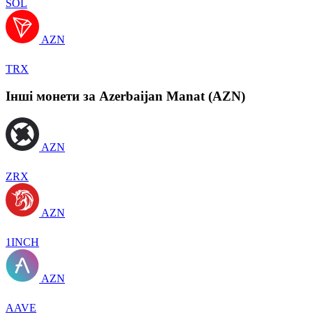
SOL
AZN
TRX
Інші монети за Azerbaijan Manat (AZN)
AZN
ZRX
AZN
1INCH
AZN
AAVE