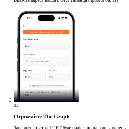
Вкажіть адресу вашого GRT гаманця і зробіть оплату.
03
Отримайте
The Graph
Завершіть платіж, і GRT буде надіслано на ваш гаманець.