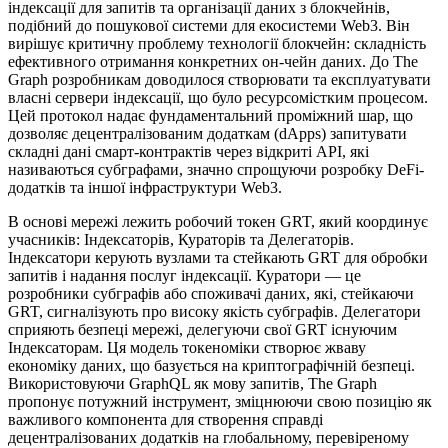
індексації для запитів та організації даних з блокчейнів,
подібний до пошукової системи для екосистеми Web3. Він
вирішує критичну проблему технології блокчейн: складність
ефективного отримання конкретних он-чейн даних. До The
Graph розробникам доводилося створювати та експлуатувати
власні сервери індексації, що було ресурсомістким процесом.
Цей протокол надає фундаментальний проміжний шар, що
дозволяє децентралізованим додаткам (dApps) запитувати
складні дані смарт-контрактів через відкриті API, які
називаються субграфами, значно спрощуючи розробку DeFi-
додатків та іншої інфраструктури Web3.
В основі мережі лежить робочий токен GRT, який координує
учасників: Індексаторів, Кураторів та Делегаторів.
Індексатори керують вузлами та стейкають GRT для обробки
запитів і надання послуг індексації. Куратори — це
розробники субграфів або споживачі даних, які, стейкаючи
GRT, сигналізують про високу якість субграфів. Делегатори
сприяють безпеці мережі, делегуючи свої GRT існуючим
Індексаторам. Ця модель токеноміки створює жваву
економіку даних, що базується на криптографічній безпеці.
Використовуючи GraphQL як мову запитів, The Graph
пропонує потужний інструмент, зміцнюючи свою позицію як
важливого компонента для створення справді
децентралізованих додатків на глобальному, перевіреному