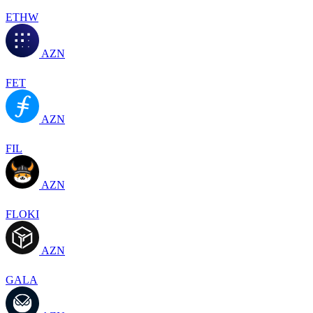
ETHW
AZN
FET
AZN
FIL
AZN
FLOKI
AZN
GALA