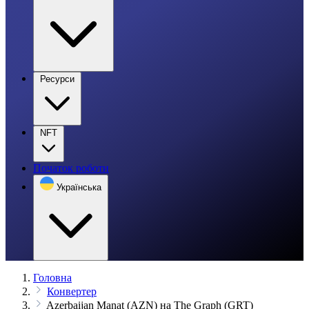
Ресурси
NFT
Початок роботи
Українська
Головна
Конвертер
Azerbaijan Manat (AZN) на The Graph (GRT)