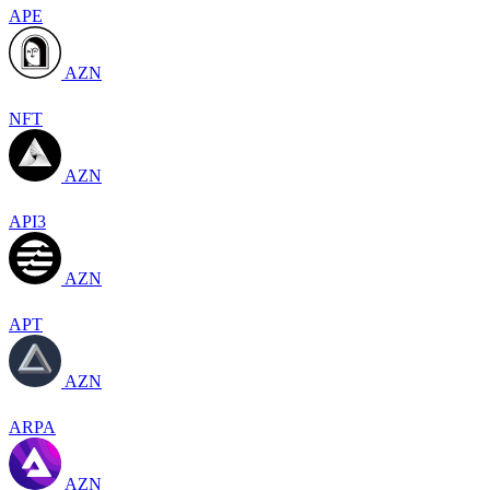
APE
AZN
NFT
AZN
API3
AZN
APT
AZN
ARPA
AZN