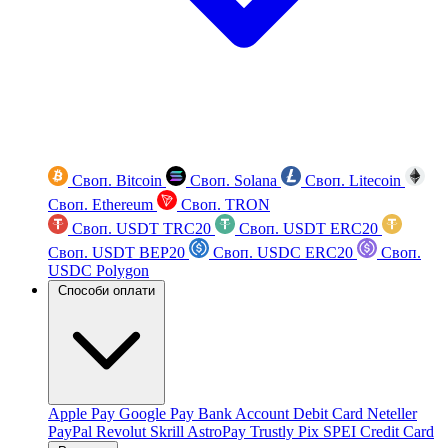
Своп. Bitcoin
Своп. Solana
Своп. Litecoin
Своп. Ethereum
Своп. TRON
Своп. USDT TRC20
Своп. USDT ERC20
Своп. USDT BEP20
Своп. USDC ERC20
Своп.
USDC Polygon
Способи оплати
Apple Pay
Google Pay
Bank Account
Debit Card
Neteller
PayPal
Revolut
Skrill
AstroPay
Trustly
Pix
SPEI
Credit Card