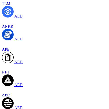
TLM
AED
ANKR
AED
APE
AED
NFT
AED
API3
AED