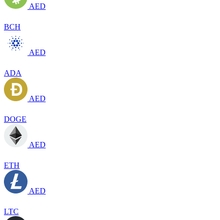
AED
BCH
AED
ADA
AED
DOGE
AED
ETH
AED
LTC