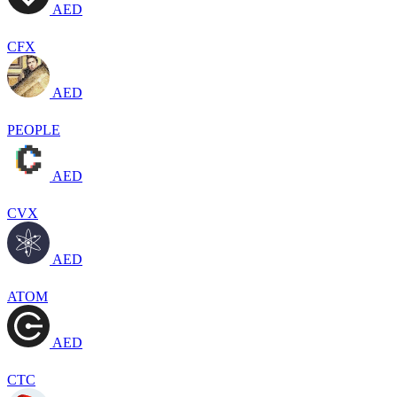
AED
CFX
AED
PEOPLE
AED
CVX
AED
ATOM
AED
CTC