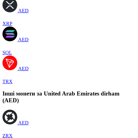
AED
XRP
AED
SOL
AED
TRX
Інші монети за United Arab Emirates dirham
(AED)
AED
ZRX