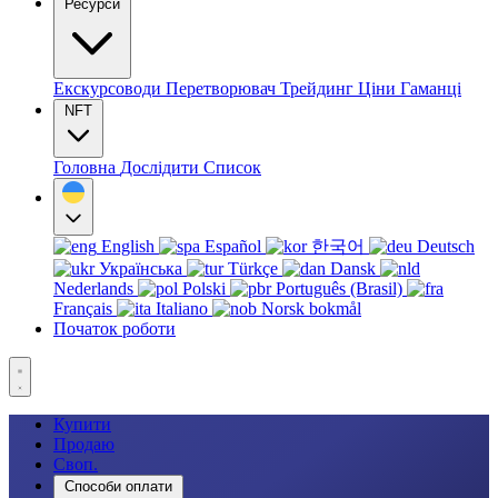
Ресурси
Екскурсоводи
Перетворювач
Трейдинг
Ціни
Гаманці
NFT
Головна
Дослідити
Список
English
Español
한국어
Deutsch
Українська
Türkçe
Dansk
Nederlands
Polski
Português (Brasil)
Français
Italiano
Norsk bokmål
Початок роботи
Купити
Продаю
Своп.
Способи оплати