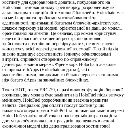
хостингу для однорангових додатків, побудованого на
Holochain - інноваційному фреймворку, розробленому як
альтернатива традиційній технології блокчейн. Holochain має
на меті вирішити проблеми масштабованості та
адаптивності, притаманні багатьом блокчейн-архітектурам,
шляхом переходу від моделі, орієнтованої на дані, до моделі,
орієнтованої на агентів. Це означає, що кожен користувач
веде свій власний захищений реєстр, що дозволяє
здійснювати внутрішню перевірку даних, не вимагаючи
консенсусу всієї мережі для кожної взаємодії. Такий підхід
значно підвищує ефективність і знижує обчислювальні
витрати, сприяючи створенню по-справжньому
децентралізованої мережі. Фреймворк Holochain дозволяє
створювати hApps (Holochain-додатки), які є
масштабованими, швидкими та більш енергоефективними,
ніж багато dApps на звичайних блокчейнах.
Токен HOT, токен ERC-20, наразі виконує функцію боргової
розписки, яку можна буде замінити на HoloFuel після запуску
мейннету. HoloFuel розроблений як взаємна кредитна
валюта, спеціально для оплати послуг хостингу, що
надаються операторами HoloPort та іншими хостами в мережі
Holo. Цей утилітарний токен полегшує мікротранзакції та
доступ до обчислювальних ресурсів, що лежить в основі
економічної моделі цієї децентралізованої хостингової