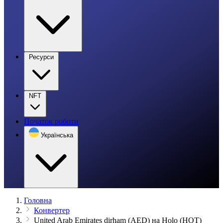
Ресурси
NFT
Початок роботи
Українська
Головна
Конвертер
United Arab Emirates dirham (AED) на Holo (HOT)