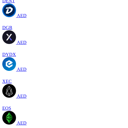
DENT
AED
DGB
AED
DYDX
AED
XEC
AED
EOS
AED