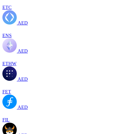
ETC
AED
ENS
AED
ETHW
AED
FET
AED
FIL