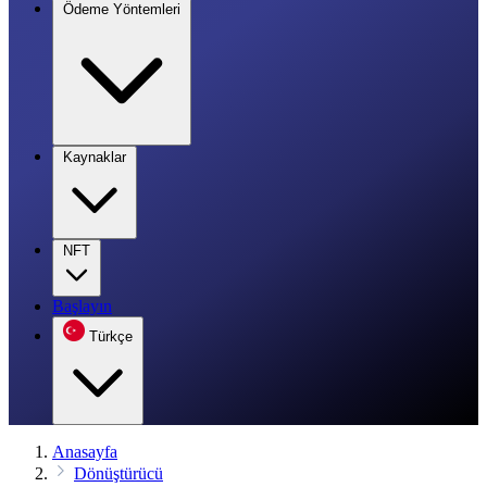
Ödeme Yöntemleri
Kaynaklar
NFT
Başlayın
Türkçe
Anasayfa
Dönüştürücü