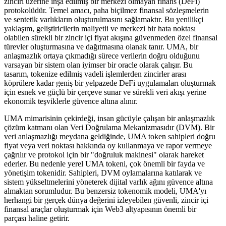
zinciri üzerine inşa edilmiş bir merkezi olmayan finans (DeFi)
protokolüdür. Temel amacı, paha biçilmez finansal sözleşmelerin
ve sentetik varlıkların oluşturulmasını sağlamaktır. Bu yenilikçi
yaklaşım, geliştiricilerin maliyetli ve merkezi bir hata noktası
olabilen sürekli bir zincir içi fiyat akışına güvenmeden özel finansal
türevler oluşturmasına ve dağıtmasına olanak tanır. UMA, bir
anlaşmazlık ortaya çıkmadığı sürece verilerin doğru olduğunu
varsayan bir sistem olan iyimser bir oracle olarak çalışır. Bu
tasarım, tokenize edilmiş vadeli işlemlerden zincirler arası
köprülere kadar geniş bir yelpazede DeFi uygulamaları oluşturmak
için esnek ve güçlü bir çerçeve sunar ve sürekli veri akışı yerine
ekonomik teşviklerle güvence altına alınır.
UMA mimarisinin çekirdeği, insan gücüyle çalışan bir anlaşmazlık
çözüm katmanı olan Veri Doğrulama Mekanizmasıdır (DVM). Bir
veri anlaşmazlığı meydana geldiğinde, UMA token sahipleri doğru
fiyat veya veri noktası hakkında oy kullanmaya ve rapor vermeye
çağrılır ve protokol için bir "doğruluk makinesi" olarak hareket
ederler. Bu nedenle yerel UMA tokeni, çok önemli bir fayda ve
yönetişim tokenidir. Sahipleri, DVM oylamalarına katılarak ve
sistem yükseltmelerini yöneterek dijital varlık ağını güvence altına
almaktan sorumludur. Bu benzersiz tokenomik modeli, UMA'yı
herhangi bir gerçek dünya değerini izleyebilen güvenli, zincir içi
finansal araçlar oluşturmak için Web3 altyapısının önemli bir
parçası haline getirir.