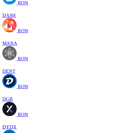
RON
DASH
RON
MANA
RON
DENT
RON
DGB
RON
DYDX