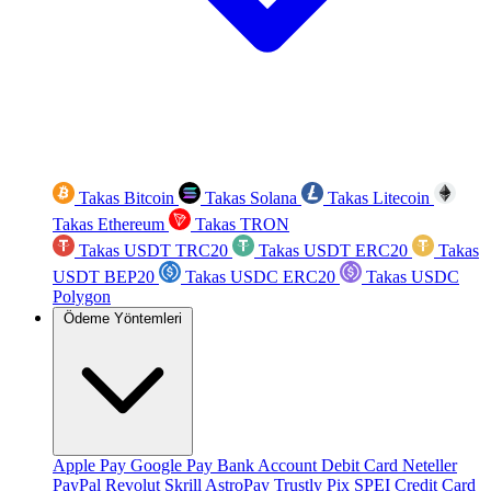
Takas Bitcoin
Takas Solana
Takas Litecoin
Takas Ethereum
Takas TRON
Takas USDT TRC20
Takas USDT ERC20
Takas
USDT BEP20
Takas USDC ERC20
Takas USDC
Polygon
Ödeme Yöntemleri
Apple Pay
Google Pay
Bank Account
Debit Card
Neteller
PayPal
Revolut
Skrill
AstroPay
Trustly
Pix
SPEI
Credit Card