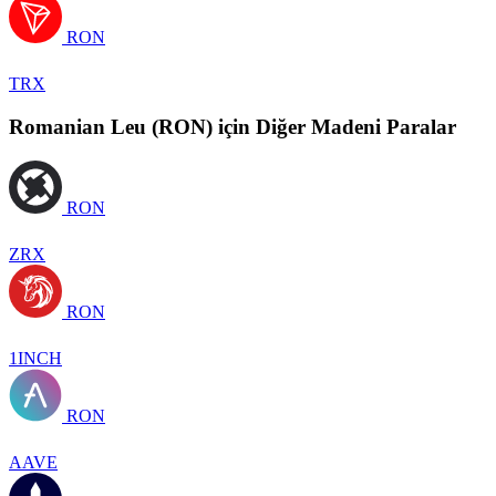
RON
TRX
Romanian Leu (RON) için Diğer Madeni Paralar
RON
ZRX
RON
1INCH
RON
AAVE