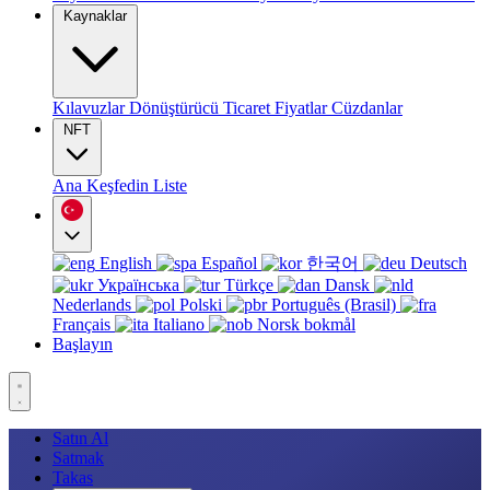
Kaynaklar
Kılavuzlar
Dönüştürücü
Ticaret
Fiyatlar
Cüzdanlar
NFT
Ana
Keşfedin
Liste
English
Español
한국어
Deutsch
Українська
Türkçe
Dansk
Nederlands
Polski
Português (Brasil)
Français
Italiano
Norsk bokmål
Başlayın
Satın Al
Satmak
Takas