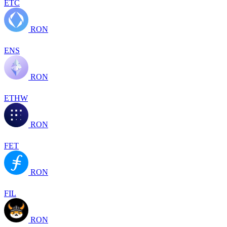
ETC
RON
ENS
RON
ETHW
RON
FET
RON
FIL
RON