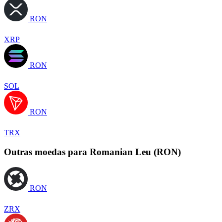
RON
XRP
RON
SOL
RON
TRX
Outras moedas para Romanian Leu (RON)
RON
ZRX