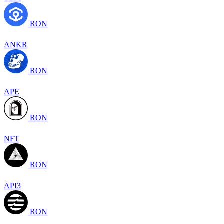
RON
ANKR
RON
APE
RON
NFT
RON
API3
RON