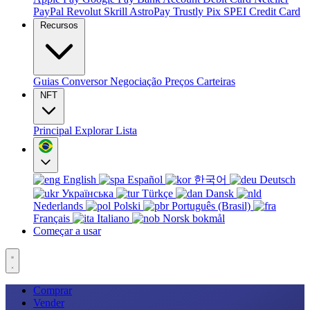
PayPal
Revolut
Skrill
AstroPay
Trustly
Pix
SPEI
Credit Card
Recursos
Guias
Conversor
Negociação
Preços
Carteiras
NFT
Principal
Explorar
Lista
English
Español
한국어
Deutsch
Українська
Türkçe
Dansk
Nederlands
Polski
Português (Brasil)
Français
Italiano
Norsk bokmål
Começar a usar
Comprar
Vender