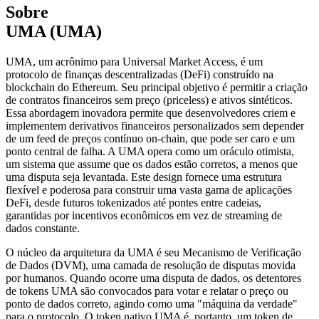
Sobre
UMA (UMA)
UMA, um acrônimo para Universal Market Access, é um
protocolo de finanças descentralizadas (DeFi) construído na
blockchain do Ethereum. Seu principal objetivo é permitir a criação
de contratos financeiros sem preço (priceless) e ativos sintéticos.
Essa abordagem inovadora permite que desenvolvedores criem e
implementem derivativos financeiros personalizados sem depender
de um feed de preços contínuo on-chain, que pode ser caro e um
ponto central de falha. A UMA opera como um oráculo otimista,
um sistema que assume que os dados estão corretos, a menos que
uma disputa seja levantada. Este design fornece uma estrutura
flexível e poderosa para construir uma vasta gama de aplicações
DeFi, desde futuros tokenizados até pontes entre cadeias,
garantidas por incentivos econômicos em vez de streaming de
dados constante.
O núcleo da arquitetura da UMA é seu Mecanismo de Verificação
de Dados (DVM), uma camada de resolução de disputas movida
por humanos. Quando ocorre uma disputa de dados, os detentores
de tokens UMA são convocados para votar e relatar o preço ou
ponto de dados correto, agindo como uma "máquina da verdade"
para o protocolo. O token nativo UMA é, portanto, um token de