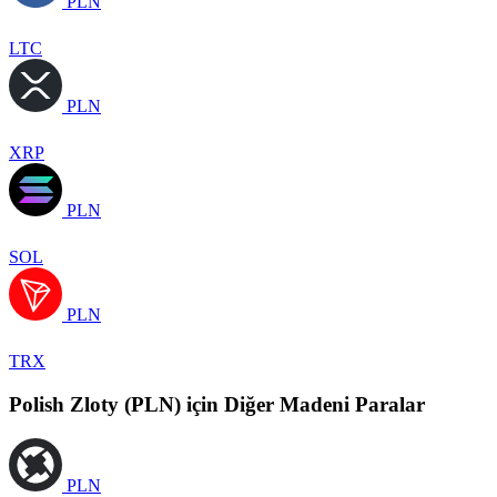
PLN
LTC
PLN
XRP
PLN
SOL
PLN
TRX
Polish Zloty (PLN) için Diğer Madeni Paralar
PLN