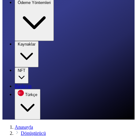
Ödeme Yöntemleri
Kaynaklar
NFT
Başlayın
Türkçe
Anasayfa
Dönüştürücü