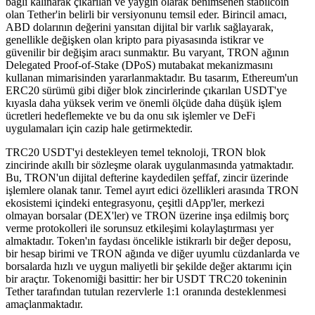
bağlı kalınarak çıkarılan ve yaygın olarak benimsenen stabilcoin
olan Tether'in belirli bir versiyonunu temsil eder. Birincil amacı,
ABD dolarının değerini yansıtan dijital bir varlık sağlayarak,
genellikle değişken olan kripto para piyasasında istikrar ve
güvenilir bir değişim aracı sunmaktır. Bu varyant, TRON ağının
Delegated Proof-of-Stake (DPoS) mutabakat mekanizmasını
kullanan mimarisinden yararlanmaktadır. Bu tasarım, Ethereum'un
ERC20 sürümü gibi diğer blok zincirlerinde çıkarılan USDT'ye
kıyasla daha yüksek verim ve önemli ölçüde daha düşük işlem
ücretleri hedeflemekte ve bu da onu sık işlemler ve DeFi
uygulamaları için cazip hale getirmektedir.
TRC20 USDT'yi destekleyen temel teknoloji, TRON blok
zincirinde akıllı bir sözleşme olarak uygulanmasında yatmaktadır.
Bu, TRON'un dijital defterine kaydedilen şeffaf, zincir üzerinde
işlemlere olanak tanır. Temel ayırt edici özellikleri arasında TRON
ekosistemi içindeki entegrasyonu, çeşitli dApp'ler, merkezi
olmayan borsalar (DEX'ler) ve TRON üzerine inşa edilmiş borç
verme protokolleri ile sorunsuz etkileşimi kolaylaştırması yer
almaktadır. Token'ın faydası öncelikle istikrarlı bir değer deposu,
bir hesap birimi ve TRON ağında ve diğer uyumlu cüzdanlarda ve
borsalarda hızlı ve uygun maliyetli bir şekilde değer aktarımı için
bir araçtır. Tokenomiği basittir: her bir USDT TRC20 tokeninin
Tether tarafından tutulan rezervlerle 1:1 oranında desteklenmesi
amaçlanmaktadır.