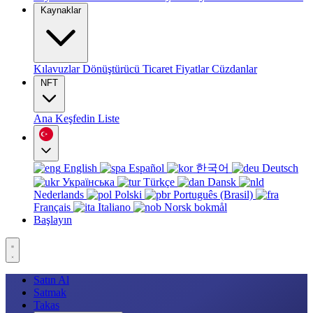
Kaynaklar
Kılavuzlar
Dönüştürücü
Ticaret
Fiyatlar
Cüzdanlar
NFT
Ana
Keşfedin
Liste
English
Español
한국어
Deutsch
Українська
Türkçe
Dansk
Nederlands
Polski
Português (Brasil)
Français
Italiano
Norsk bokmål
Başlayın
Satın Al
Satmak
Takas