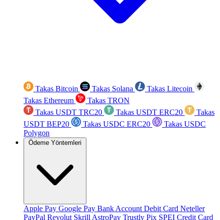
Takas Bitcoin
Takas Solana
Takas Litecoin
Takas Ethereum
Takas TRON
Takas USDT TRC20
Takas USDT ERC20
Takas
USDT BEP20
Takas USDC ERC20
Takas USDC
Polygon
Ödeme Yöntemleri
Apple Pay
Google Pay
Bank Account
Debit Card
Neteller
PayPal
Revolut
Skrill
AstroPay
Trustly
Pix
SPEI
Credit Card